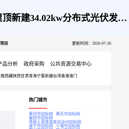
建34.02kw分布式光伏发电
电项目
更新时间：2026-07-26
产品分析
政府采购
公共资源交易中心
云南
西藏
陕西
甘肃
青海
宁夏
新疆
台湾
香港
澳门
热门城市
黄冈市招标网
黄石市招标网
襄阳市招标网
恩施土家族苗族自治州招标网
咸宁市招标网
十堰市招标网