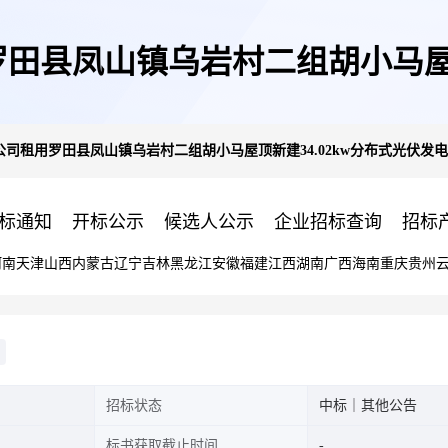
田县凤山镇乌岩村二组胡小马屋顶新
司租用罗田县凤山镇乌岩村二组胡小马屋顶新建34.02kw分布式光伏发
项目
标通知
开标公示
候选人公示
企业招标查询
招标
河南
天津
山西
内蒙古
辽宁
吉林
黑龙江
安徽
福建
江西
湖南
广西
海南
重庆
贵州
招标状态
中标｜其他公告
标书获取截止时间