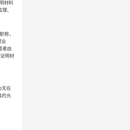
明材料
监理、
职称，
理业
或者由
他证明材
为无在
具的允