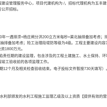
程建设管理服务中心
，项目代建机构为
/
，招标代理机构为
五丰建
行公开招标。
10年一遇排涝+杨庄闸分洪200立方米每秒+渠北抽排叠加考虑
；
北抽排叠加考虑
；
险工治理段堤防等级为
4级。工程主要建设内容
资1800万元。
缺陷责任期的建设监理，包含涉及的工程土建施工、水土保持、环
程竣工验收前的各项监理工作。
期
12个月及相关检查验收结束。电子投标文件暂按
730
天填写）
有水利部颁发的水利工程施工监理乙级及以上资质【提供有效的营