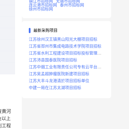
镇江市招标网
无锡市招标网
连云港市招标网
泰州市招标网
徐州市招标网
最新采购项目
江苏徐州汉王镇黑山阳光大棚项目招标
江苏省邳州市集成电路技术学院项目招标
江苏省水利工程建设项目招标投标管理办
法
江苏沛县国泰医院项目招标
江苏中烟工业有限责任公司专有云平台扩
容项目招标
江苏吴孟超肿瘤医院新建项目招标
江苏大丰斗龙港清於项目招标单位
中建一局在江苏太湖项目招标
废黄河
及以上
利工程