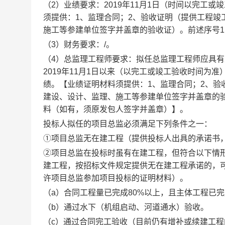
（
2）业绩要求：201
9
年
1
1
月
1日（时间以完工或
须提供：1、监理合同；2、验收证明（提供工程
施工等参建单位签字并盖章的验收证）。前述序号1
（
3）财务要求：/。
（
4）总监理工程师要求：拟任总监理工程师应具
201
9
年
11月1日以来（以完工或竣工验收时间为
绩。【业绩证明材料须提供：1、监理合同；2、
建设、设计、监理、施工等参建单位签字并盖章的验
料（如有，须原发包人签字并盖章）】。
投标人拟任的项目总监必须满足下列条件之一：
①项目总监无在建工程（提供投标人出具的承诺书
②项目总监在投标时虽有在建工程，但符合以下情
建工程，按招标文件规定提供无在建工程承诺的，
许项目总监参加项目投标的证明材料）。
（
a）合同工程量已完成80%以上，且主体工程已
（
b）通过水下（机组启动、河道通水）验收。
（
c）通过合同完工验收（目前仍有增补或续建工程