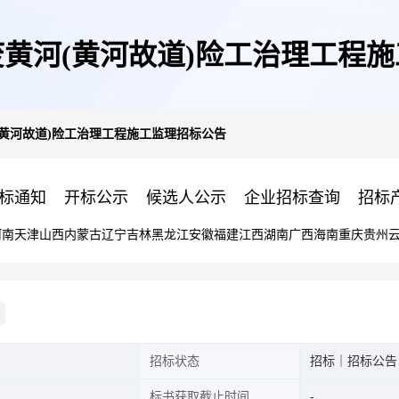
黄河(黄河故道)险工治理工程
黄河故道)险工治理工程施工监理招标公告
标通知
开标公示
候选人公示
企业招标查询
招标
河南
天津
山西
内蒙古
辽宁
吉林
黑龙江
安徽
福建
江西
湖南
广西
海南
重庆
贵州
招标状态
招标｜招标公告
标书获取截止时间