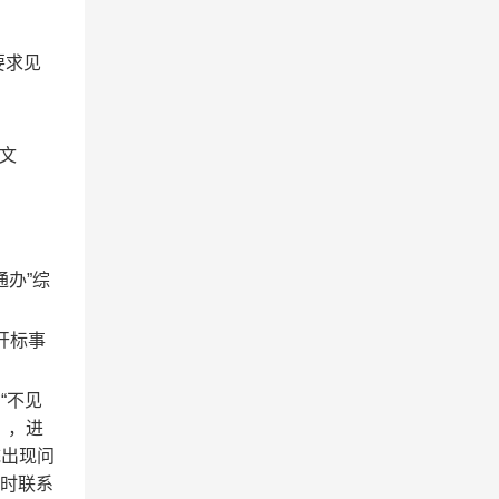
要求见
文
通办”综
开标事
省
“不见
30），进
统出现问
及时联系