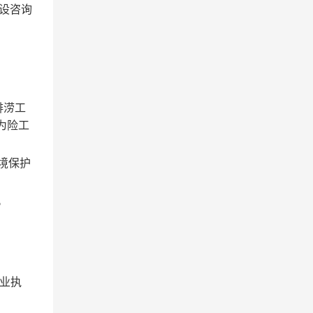
设咨询
排涝工
为险工
境保护
。
业执