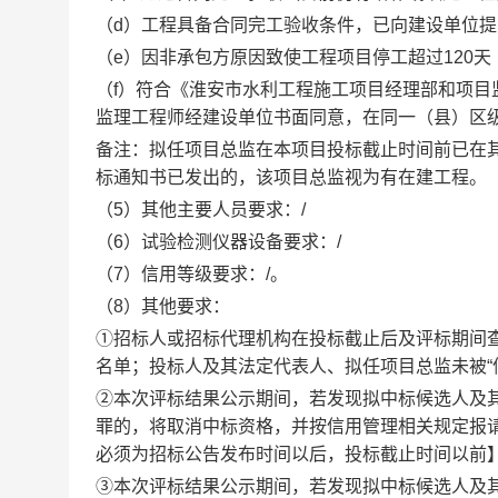
（
d）工程具备合同完工验收条件，已向建设单位
（
e）因非承包方原因致使工程项目停工超过120天
（
f）符合《淮安市水利工程施工项目经理部和项目监
监理工程师经建设单位书面同意，在同一（县）区
备注：拟任项目总监在本项目投标截止时间前已在
标通知书已发出的，该项目总监视为有在建工程。
（
5）其他主要人员要求：/
（
6）试验检测仪器设备要求：/
（
7）信用等级要求：/。
（
8）其他要求：
①招标人或招标代理机构在投标截止后及评标期间
名单
；
投标人及其法定代表人、拟任项目总监未被
②本次评标结果公示期间，若发现拟中标候选人及
罪的，将取消中标资格，并按信用管理相关规定报
必须为招标公告发布时间以后，投标截止时间以前
③本次评标结果公示期间，若发现拟中标候选人及