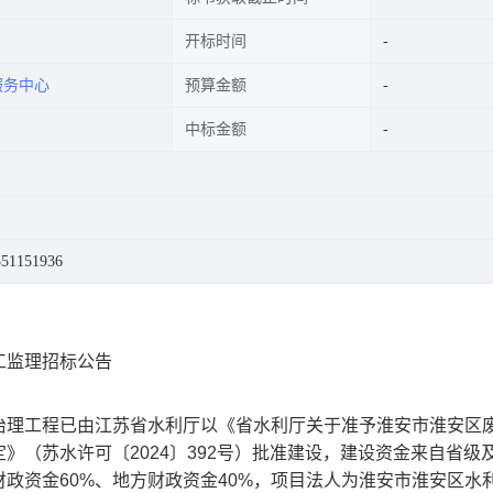
开标时间
服务中心
预算金额
中标金额
1151936
工监理招标公告
治理工程
已由
江苏省水利厅
以
《
省水利厅关于准予淮安市淮安区
定
》（
苏水许可
〔
2024
〕
392
号）
批准建设，建设资金来自
省级
财政资金
6
0%、地方财政资金
4
0%
，项目法人为
淮安市淮安区水