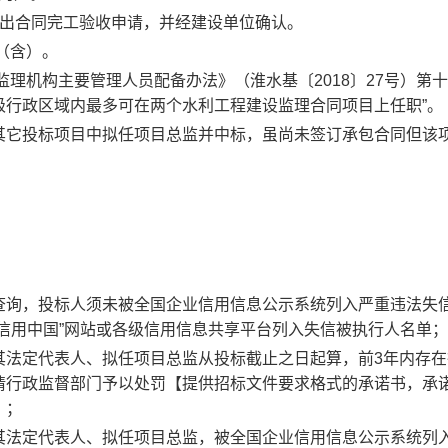
提出合同完工验收申请，并经建设单位确认。
（含）。
理机构主要管理人员配备办法》（淮水基〔2018〕27号）第十
级行政区域内最多可在两个水利工程建设监理合同项目上任职”。
其它投标项目中拟任项目总监并中标，虽尚未签订承包合同但该
查询，投标人须未被全国企业信用信息公示系统列入严重违法失
“信用中国”网站或各级信用信息共享平台列入失信被执行人名单；
其法定代表人、拟任项目总监从投标截止之日起算，前3年内存在
请行政监督部门予以处罚【提供招标文件要求格式的承诺书，承
】；
其法定代表人、拟任项目总监，被全国企业信用信息公示系统列