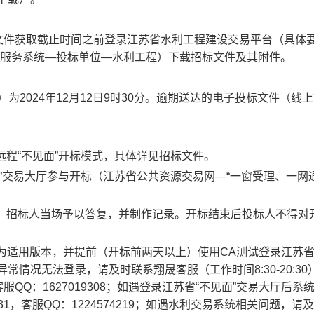
标文件获取截止时间之前
登录
江苏省水利工程建设交易平台（具体
合服务系统—投标单位—水利工程）下载招标文件及其附件。
2024年12月1
2
日
9时30分。逾期送达的电子投标文件（线上
用远程“不见面”开标模式，具体详见招标文件。
见面”交易大厅参与开标（江苏省公共资源交易网—“一窗受理、一网
提出，招标人当场予以答复，并制作记录。开标结束后投标人不得对
证书为适用版本，并提前（开标前两天以上）使用CA测试
登录
江苏
异常情况无法
登录
，请及时联系翔晟客服（工作时间
8:30-20:
服QQ：1627019308；如遇
登录江苏省
“不见面”交易大厅后系
31，客服QQ：1224574219；如遇水利交易系统相关问题，请