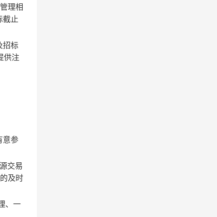
用管理相
标截止
及招标
提供注
有意参
源交易
息的及时
理、一