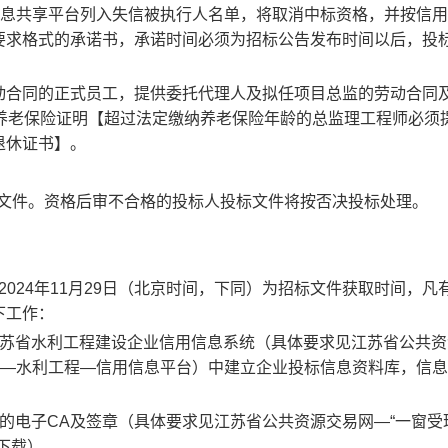
信息共享平台列入失信被执行人名单，将取消中标资格，并按信
要求格式的承诺书，承诺时间必须为招标公告发布时间以后，投
动合同的正式员工，提供委托代理人及拟任项目总监的劳动合同
养老保险证明【超过法定缴纳养老保险年龄的总监理工程师必须
退休证书】。
标文件。资格后审不合格的投标人投标文件将按否决投标处理。
日至2024年11月29日（北京时间，下同）为招标文件获取时间，凡
下工作：
江苏省水利工程建设企业信用信息系统（具体要求见江苏省公共资
位—水利工程—信用信息平台）中建立企业投标信息资料库，信
的电子CA及签章（具体要求见江苏省公共资源交易网—“一窗受
下载）。