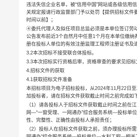
违法失信企业名单，被“信用中国”网站或各级信用
关规定报请行政监督部门予以处罚【提供招标文件
时间以前】；
④委托代理人及拟任项目总监必须是本单位签订劳
公告发布前近3个自然月中任意
1
个月在本单位缴纳
册在投标人单位的有效注册监理工程师注册证书及
3.2本次招标不接受联合体投标。
3.3本次招标实行资格后审，资格审查的要求见招
4.招标文件的获取
4.1获取招标文件准备
本招标项目为电子招标投标，从
2024年11月22
加投标者，请在招标文件获取截止时间之前完成如
（
1）请各投标人于招标文件获取截止时间之前在
网—“一窗受理、一网通办”综合服务系统—投标单
性、完整性、正确性由投标人承担责任；
（
2）投标人在招标文件获取之前，须办理投标所需
网通办”综合服务系统—投标单位—水利工程—相关