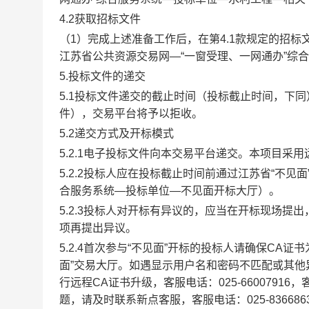
4.2获取招标文件
（
1）
完成
上述准备工作后，在第
4.1款规定的招
江苏省公共资源交易网
—“一窗受理、一网通办”综
5.投标文件的递交
5.1投标文件递交的截止时间（投标截止时间，下同）为
件），交易平台将予以拒收。
5.2递交方式及开标模式
5.2.1电子投标文件向本交易平台递交。本项目采
5.2.2投标人应在投标截止时间前通过江苏省“不
合服务系统—投标单位—不见面开标大厅）。
5.2.3投标人对开标有异议的，应当在开标现场
项再提出异议。
5.2.4首次参与“不见面”开标的投标人请确保CA
面”交易大厅。如遇显示用户名和密码不匹配或其他
行远程CA证书升级，客服电话：025-66007916，客
题，请及时联系新点客服，客服电话：025-836686