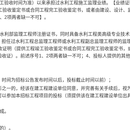
竣工验收时间为准）以来承担过水利工程施工监理业绩。【业绩证
竣工验收鉴定书或合同工程完工验收鉴定书，或者由建设、设计、
、2项两者缺一不可
】
。
有水利部监理工程师注册证书，同时具备水利工程类高级专业技术
准）担任过水利工程总监理工程师或水利工程副总监理工程师的监
验收证明（提供工程竣工验收鉴定书或合同工程完工验收鉴定书，
收证）。前述序号1、2项两者缺一不可；4、投标人提供的其
，时间为招标公告发布时间以后，投标截止时间以前）；
形之一的，经该在建工程建设单位同意，并完善有关手续后，视
可以参加本招标工程项目的投标（须提供该在建工程建设单位出
完成。
的）。