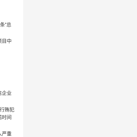
条“总
项目中
信企业
行贿犯
诺时间
入严重