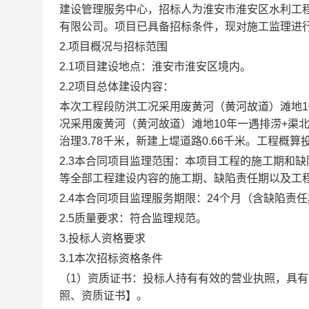
建设管理服务中心
，
招标人为
淮安市淮安区水利工
有限公司
。
项目已具备招标条件，现对
施工
监理
进
2.项目概况与招标范围
2.1项目建设地点：淮安市淮安区境内。
2.2项目总体建设内容：
本次工程段防洪工况采用废黄河
（
黄河故道
）
滩地
况采用废黄河
（
黄河故道
）
滩地
10年一遇排涝+渠
治理3.78千米，新建上堤道路0.66千米。工程概算投
2.3本合同项目监理范围：本项目工程的施工期和
等全部工程建设内容的施工期、缺陷责任期以及工
2.4本合同项目监理服务期限：
24
个月（含缺陷责任
2.5质量要求：符合监理规范。
3.投标人资格要求
3.1本次招标资格条件
（
1）资质证书：投标人持有有效的营业执照，具
照、资质证书】。