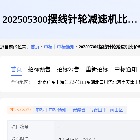
202505300摆线针轮减速机比价
您当前的位置：
首页
中标｜中标通知
202505300摆线针轮减速机比
单中标公告
首页
招标预告
招标公告
重新招标
中标通知
省份地区：
北京
广东
上海
江苏
浙江
山东
湖北
四川
河北
河南
天津
山
2026-08-09
中标｜中标通知
安徽省
|
马鞍山市
|
雨山区
项目编号
发布时间
2025-06-18 17:46:17