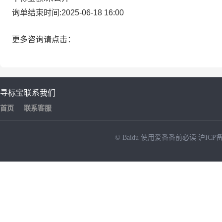
询单结束时间:2025-06-18 16:00
更多咨询请点击：
寻标宝
联系我们
首页
联系客服
© Baidu
使用爱番番前必读
沪ICP备
NEW
HOT