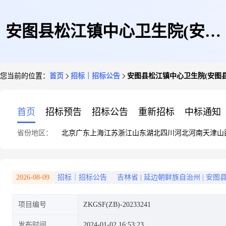
安图县松江镇中心卫生院(安图
您当前的位置：
首页
招标｜招标公告
安图县松江镇中心卫生院(安图
县松江镇妇幼保健站)能力提升
首页
招标预告
招标公告
重新招标
中标通知
省份地区：
北京
广东
上海
江苏
浙江
山东
湖北
四川
河北
河南
天津
山
项目(二次)询价采购公告
2026-08-09
招标｜招标公告
吉林省
|
延边朝鲜族自治州
|
安图
项目编号
ZKGSF(ZB)-20233241
发布时间
2024-01-02 16:53:23