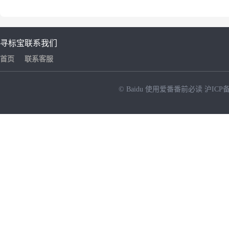
寻标宝
联系我们
首页
联系客服
© Baidu
使用爱番番前必读
沪ICP备
NEW
HOT
暂时没有搜索结果…