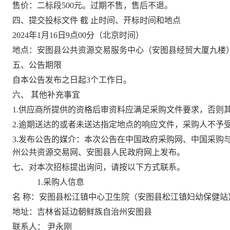
售价
：
二标段
500元。
过期不售，售后不退。
四、提交投标文件
截
止时间、开标时间和地点
202
4
年
1
月
16
日
9
点
00
分
（北京时间）
地点：安图县公共资源交易服务中心（安图县经贸大厦九楼
五、公告期限
自本公告发布之日起
3
个工作日。
六、
其他补充事宜
1.供应商所提供的资格后审资料应满足采购文件要求，否则
2.
逾期送达的或者未送达指定地点的响应文件，采购人不予
3.
发布公告的媒介：本次公告在中国政府采购网、中国采购
州公共资源交易网
、
安图县人民政府网上发布
。
七、对本次招标提出询问，请按以下方式联系。
1.采购人信息
名
称：
安图县松江镇中心卫生院（安图县松江镇妇幼保健站
地址：
吉林省延边朝鲜族自治州安图县
联系人：
尹永刚