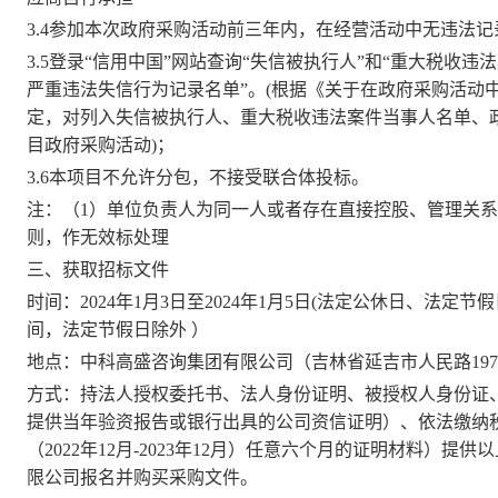
3.4
参加本次政府采购活动前三年内，在经营活动中无违法记
3.5
登录
“信用中国”网站查询“失信被执行人”和“重大税收违
严重违法失信行为记录名单”。(根据《关于在政府采购活动中查询
定，对列入失信被执行人、重大税收违法案件当事人名单、
目政府采购活动)；
3.6
本项目不允许分包，不接受联合体投标。
注：（
1）单位负责人为同一人或者存在直接控股、管理关
则，作无效标处理
三、获取招标文件
时间
：
202
4
年
1
月
3
日
至
202
4
年
1
月
5
日
(法定公休日、法定节假
间，法定节假日除外
）
地点：中科高盛咨询集团有限公司（吉林省延吉市人民路
19
方式：持法人授权委托书、法人身份证明、被授权人身份证
提供当年验资报告或银行出具的公司资信证明）、依法缴纳
（
20
22
年
12
月
-202
3
年
12
月
）
任意六个月的
证明材料）提供以
限公司报名并购买采购文件。