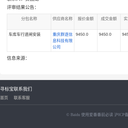
评审结果公告：
分包名称
供应商名称
报价金额
成交金额
实
车库车行道闸安装
重庆群逐信
9450.0
9450.0
94
息科技有限
公司
信息来源：
寻标宝
联系我们
首页
联系客服
© Baidu
使用爱番番前必读
沪ICP备