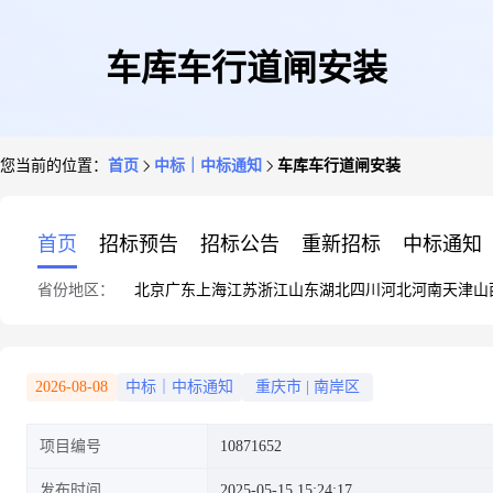
车库车行道闸安装
您当前的位置：
首页
中标｜中标通知
车库车行道闸安装
首页
招标预告
招标公告
重新招标
中标通知
省份地区：
北京
广东
上海
江苏
浙江
山东
湖北
四川
河北
河南
天津
山
2026-08-08
中标｜中标通知
重庆市
|
南岸区
项目编号
10871652
发布时间
2025-05-15 15:24:17