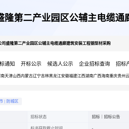
盛隆第二产业园区公辅主电缆通
公司盛隆第二产业园区公辅主电缆通廊建筑安装工程钢型材采购
标通知
开标公示
候选人公示
企业招标查询
招标
河南
天津
山西
内蒙古
辽宁
吉林
黑龙江
安徽
福建
江西
湖南
广西
海南
重庆
贵州
市
|
防城区
招标状态
招标｜招标公告
标书获取截止时间