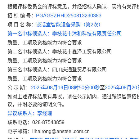
根据评标委员会的评标意见，并经招标人确认，现将有关评
招 标
编 号：
PGAGSZHHD250813230383
项 目 名 称：
谈话室智能设备采购（第
2
次）
第一名中标候选人：攀枝花市沐和科技有限责任公司
质量、工期及资格能力均符合要求
第二名中标候选人：攀枝花市鑫泽工贸有限公司
质量、工期及资格能力均符合要求
第三名中标候选人：四川庆通登贸易有限公司
质量、工期及资格能力均符合要求
公 示 期：
2025
年
08
月
19
日
08
时
50
分
00
秒
至
2025
年
08
月
20
如对上述评标结果有异议，请在公示期内
，
通过鞍钢智慧招
议，并附必要
的
证明文件。
异议联系人：李经理
联系电话：
028-87543859
电子邮箱：
lihairong@ansteel.com.cn