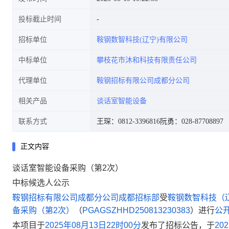
投标截止时间
招标单位
鞍钢数智科技(辽宁)有限公司
中标单位
攀枝花市沐和科技有限责任公司
代理单位
鞍钢招标有限公司成都分公司
相关产品
谈话室智能设备
联系方式
王琛：0812-3396816
阮勇：028-87708897
正文内容
谈话室智能设备采购（第2次）
中标候选人公示
鞍钢招标有限公司成都分公司成都招标部
受
鞍钢数智科技（
备采购（第
2
次）
（
PGAGSZHHD250813230383
）
进行
公
本项目于
2025
年
08
月
13
日
22
时
00
分
发布了招标公告，于
202