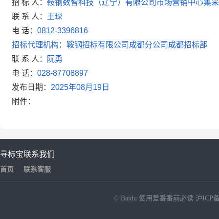
招 标 人：
鞍钢数智科技（辽宁）有限公司市场营销中心集采
联 系 人：
王琛
电
话：
0812-3396816
招标代理机构
：
鞍钢招标有限公司成都分公司成都招标部
联 系 人：
阮勇
电
话：
028-87708897
发布日期：
2025
年
08
月
19
日
附件：
寻标宝
联系我们
首页
联系客服
© Baidu
使用爱番番前必读
沪ICP备