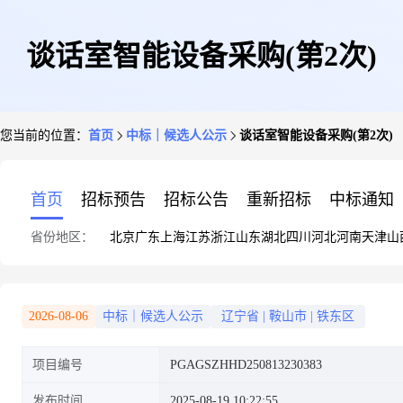
谈话室智能设备采购(第2次)
您当前的位置：
首页
中标｜候选人公示
谈话室智能设备采购(第2次)
首页
招标预告
招标公告
重新招标
中标通知
省份地区：
北京
广东
上海
江苏
浙江
山东
湖北
四川
河北
河南
天津
山
2026-08-06
中标｜候选人公示
辽宁省
|
鞍山市
|
铁东区
项目编号
PGAGSZHHD250813230383
发布时间
2025-08-19 10:22:55