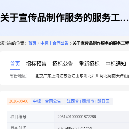
关于宣传品制作服务的服务工程
您当前的位置：
首页
中标｜合同公告
关于宣传品制作服务的服务工程
合同公告
首页
招标预告
招标公告
重新招标
中标通知
省份地区：
北京
广东
上海
江苏
浙江
山东
湖北
四川
河北
河南
天津
山
2026-08-06
中标｜合同公告
江西省
|
赣州市
|
赣县区
项目编号
2051401000001872286
发布时间
2023-08-23 12:27:59