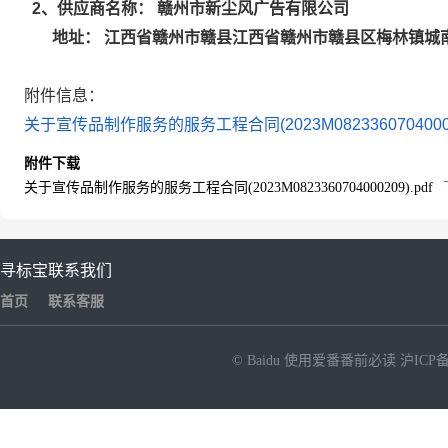
赣州市新尘风广告有限公司
2
、供应商名称：
江西省赣州市赣县江西省赣州市赣县区梅林镇城南
地址：
附件信息：
关于宣传品制作服务的服务工程合同(2023M082336070400020
附件下载
关于宣传品制作服务的服务工程合同(2023M0823360704000209).pdf
寻标宝
联系我们
首页
联系客服
© Baidu
使用爱番番前必读
沪ICP备
NEW
HOT