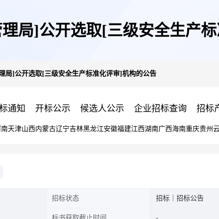
管理局]公开选取[三级安全生产标
理局]公开选取[三级安全生产标准化评审]机构的公告
标通知
开标公示
候选人公示
企业招标查询
招标
河南
天津
山西
内蒙古
辽宁
吉林
黑龙江
安徽
福建
江西
湖南
广西
海南
重庆
贵州
招标状态
招标｜招标公告
标书获取截止时间