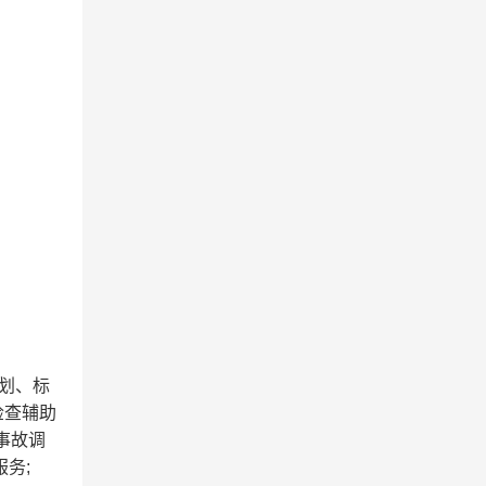
规划、标
检查辅助
、事故调
务;