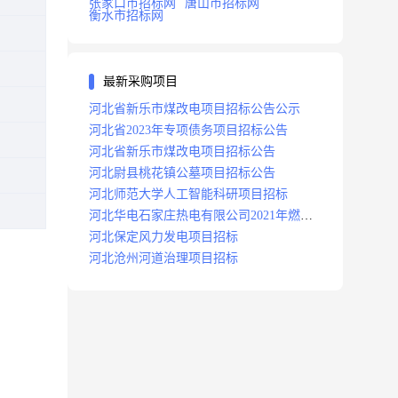
张家口市招标网
唐山市招标网
衡水市招标网
最新采购项目
河北省新乐市煤改电项目招标公告公示
河北省2023年专项债务项目招标公告
河北省新乐市煤改电项目招标公告
河北尉县桃花镇公墓项目招标公告
河北师范大学人工智能科研项目招标
河北华电石家庄热电有限公司2021年燃料
分场辅助运行项目招标公告
河北保定风力发电项目招标
河北沧州河道治理项目招标