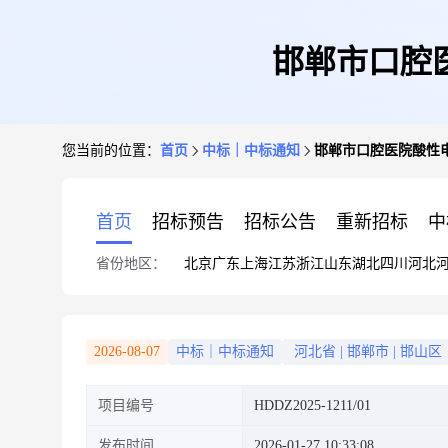
邯郸市口腔
您当前的位置：
首页
中标｜中标通知
邯郸市口腔医院酸性
首页
招标预告
招标公告
重新招标
中
省份地区：
北京
广东
上海
江苏
浙江
山东
湖北
四川
河北
2026-08-07
中标｜中标通知
河北省
|
邯郸市
|
邯山区
项目编号
HDDZ2025-1211/01
发布时间
2026-01-27 10:33:08