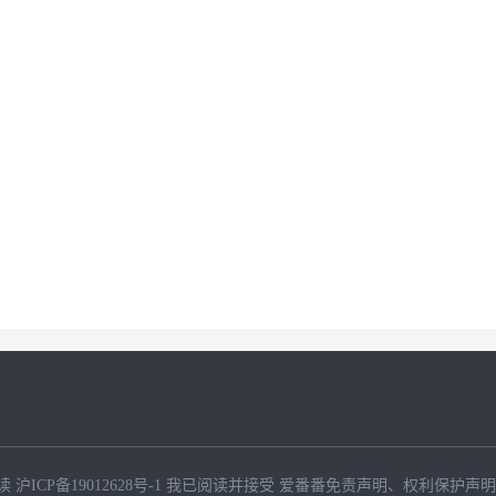
读
沪ICP备19012628号-1
我已阅读并接受
爱番番免责声明
、
权利保护声明