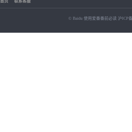
首页
联系客服
© Baidu
使用爱番番前必读
沪ICP备
NEW
HOT
暂时没有搜索结果…