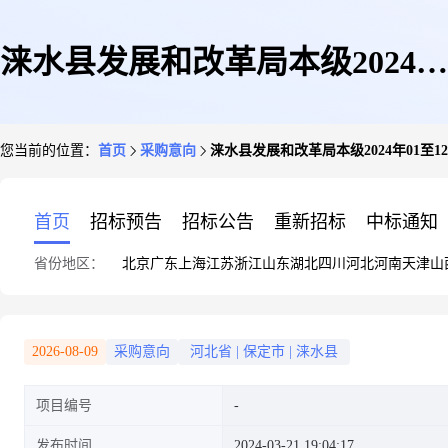
涞水县发展和改革局本级2024年
您当前的位置：
首页
采购意向
涞水县发展和改革局本级2024年01至
01至12月政府采购意向
首页
招标预告
招标公告
重新招标
中标通知
省份地区：
北京
广东
上海
江苏
浙江
山东
湖北
四川
河北
河南
天津
山
2026-08-09
采购意向
河北省
|
保定市
|
涞水县
项目编号
发布时间
2024-03-21 19:04:17