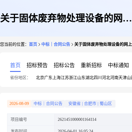
关于固体废弃物处理设备的网上
您当前的位置：
首页
中标｜合同公告
关于固体废弃物处理设备的网上
超市合同公告
首页
招标预告
招标公告
重新招标
中标通知
省份地区：
北京
广东
上海
江苏
浙江
山东
湖北
四川
河北
河南
天津
山
2026-08-09
中标｜合同公告
安徽省
|
合肥市
|
蜀山区
项目编号
2621451000001164114
发布时间
2026-04-01 16:05:24