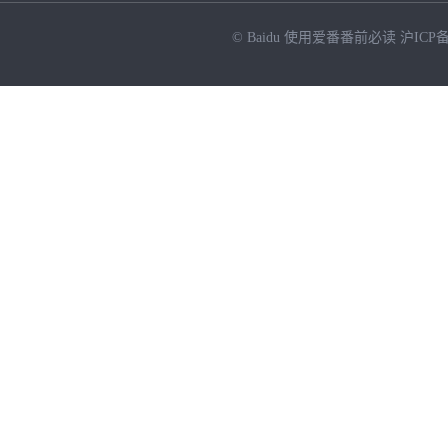
© Baidu
使用爱番番前必读
沪ICP备
NEW
HOT
暂时没有搜索结果…