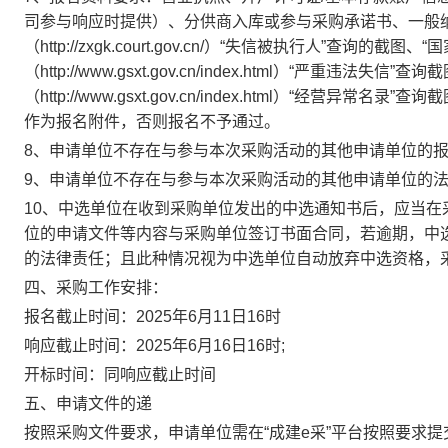
司参与响应时提供）、
分供商入库或参与采购承诺书、
一般
（http://zxgk.court.gov.cn/）“失信被执行人”查询的
（http://www.gsxt.gov.cn/index.html）“严重违法
（http://www.gsxt.gov.cn/index.html）“经营异常名录”查询
作为报名附件，否则报名不予通过。
8、申请单位不存在与参与本次采购活动的其他申请单位的报
9、申请单位不存在与参与本次采购活动的其他申请单位的
10、
中选单位在收到采购单位发出的中选通知书后，应当在
位的申请文件等内容与采购单位签订书面合同，若逾期，中
的法律责任；且此种情况视为中选单位自动放弃中选资格，
四、采购工作安排：
报名截止时间：
2025
年
6
月
11
日
16
时
响应
截止时间：
2025
年
6
月
16
日
16
时
;
开标时间：
同响应截止时间
五、申请文件的递
按照采购文件要求，申请单位需在
“成建e采”平台按照要求