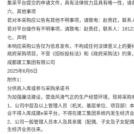
集采平台提交的申请文件，具有法律效力且具有唯一性，请
六、其他事项
若对本采购应公告有其他不明事项，请致电：
赵贵荭
，联系
若对平台操作有不明事项，请致电：
赵贵荭
，联系人：
1812
七、声明
本响应
采购公告
仅为信息发布，不构成任何法律意义上的要
政府采购项目，不受《招标投标法》和《政府采购法》约束
成都建工
集团
有限公司
202
5
年
6
月
6
日
附件
1
：
分供商入库或参与采购承诺书
为加强廉洁建设，营造风清气正的生产经营环境，现将
采购
1、公司中层及以上管理人员（机关、基层单位、项目部）
业不得入库成建e采平台，不得在建工集团系统内发生经济
2、公司一般管理人员本人及其亲属（配偶、子女及子女配
生经济业务往来。