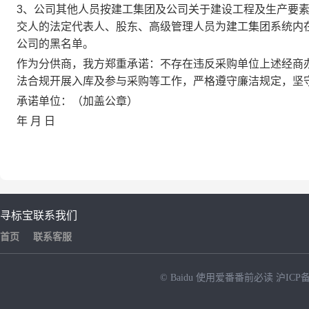
3、公司其他人员按建工集团及公司关于建设工程及生产要
交人的法定代表人、股东、高级管理人员为建工集团系统内
公司的黑名单。
作为分供商，我方郑重承诺：不存在违反
采购单位
上述经商
法合规开展入库及参与采购等工作，严格遵守廉洁规定，坚
承诺
单位：（
加盖公章）
年
月
日
寻标宝
联系我们
首页
联系客服
© Baidu
使用爱番番前必读
沪ICP备