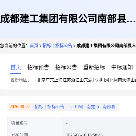
成都建工集团有限公司南部县人
您当前的位置：
首页
招标｜招标公告
成都建工集团有限公司南部县人
民医院整体迁建项目内科楼标段
首页
招标预告
招标公告
重新招标
中标通知
省份地区：
北京
广东
上海
江苏
浙江
山东
湖北
四川
河北
河南
天津
山
广告咨询服务采购
2026-08-07
招标｜招标公告
四川省
|
南充市
|
南部县
项目编号
发布时间
2025-06-10 18:58:43