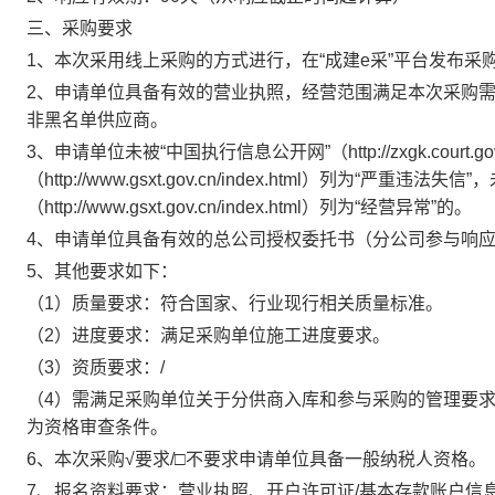
三
、
采购要求
1、本次采用线上采购的方式进行，在“成建e采”平台发布
采
2、申请单位具备有效的营业执照，经营范围满足本次采购需求，且
非黑名单供应商。
3、申请单位未被“中国执行信息公开网”（http://zxgk.cou
（http://www.gsxt.gov.cn/index.html）列为“
严重违法失信
”
，
（http://www.gsxt.gov.cn/index.html）列为“经营异常”的
。
4、申请单位具备有效的总公司授权委托书（分公司参与响
5
、
其他
要求如下：
（
1）质量要求：
符合国家、
行业
现行相关质量标准。
（
2）进度要求：
满足采购单位施工进度要求。
（
3）
资质要求：
/
（
4
）
需满足采购单位关于分供商入库和参与采购的管理要
为资格审查条件。
6
、本次
采购
√
要求
/
□
不要求
申请单位
具备一般纳税人资格。
7、
报名资料要求：
营业执照
、
开户许可证
/基本存款账户信