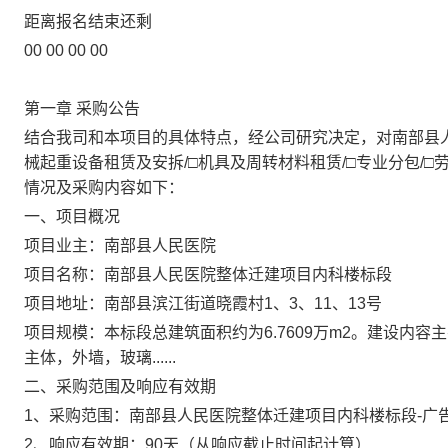
距离报名结束还剩
00
00
00
00
第一章
采购公告
结合我司和本项目的具体特点，经公司研究决定，对
南部县
械起重设备租赁及安拆
/
□
机具及周转材料租赁
/
□
专业分包
/
□
情况及采购内容如下：
一、项目概况
项目业主：
南部县人民医院
项目名称：
南部
县人民医院整体迁建项目内科楼标段
项目地址：
南部县滨江街道晓霞村
1
、
3
、
11
、
13
号
项目规模：
本标段总建筑面积约为
6.7609
万
m2。建设内容
主体，外墙，玻璃
......
二、采购
范围
及
响应有效期
1
、采购
范围：
南部县人民医院整体迁建
项目内科楼标段
-
广
2、
响应有效期：
90
天（从响应截止时间起计算）