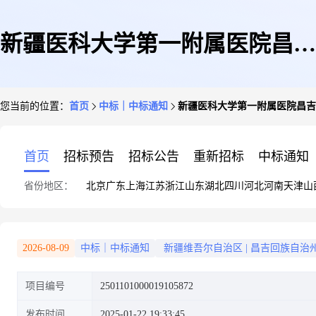
新疆医科大学第一附属医院昌吉
您当前的位置：
首页
中标｜中标通知
新疆医科大学第一附属医院昌吉
分院(昌吉市第二人民医院、昌
首页
招标预告
招标公告
重新招标
中标通知
省份地区：
北京
广东
上海
江苏
浙江
山东
湖北
四川
河北
河南
天津
山
吉市中医医院)关于房屋建筑工
2026-08-09
中标｜中标通知
新疆维吾尔自治区
|
昌吉回族自治
项目编号
2501101000019105872
程的服务市场采购项目成交公告
发布时间
2025-01-22 19:33:45