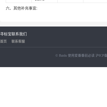
六、其他补充事宜:
寻标宝
联系我们
首页
联系客服
© Baidu
使用爱番番前必读
沪ICP备
NEW
HOT