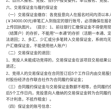
2、自然人报名、竞投、签约不接受委托，单位报名、竞投
六、交易保证金与履约保证金
（一）交易保证金缴存：各竞投意向人
在报名
时间内
须以本
(￥
34000.00
元
)
单笔汇入到指定的银行账号，必须确保在报
上传回执图片。
（提示：
1、前往银行汇缴保证金不得使用
（结算户）的存折，不能用“一本通”的存折（活期一本通、
法退回；2、多汇、少汇或分多笔转入交易保证金，系统均
户汇缴保证金，不能使用他人账户
）
（二）交易保证金的退回：
1、竞投人未能成功竞得的，交易保证金在该项目交易结果
退还；
2、竞得人的交易保证金在合同签订后5个工作日内由交易服
村股份经济合作联合社
作为
合同履约保证金
；
（
三
）
合同履约
保证金
与交易保证金数额不相等，合同履约
后
5个工作日内，竞投意向人缴纳的交易保证金转为合同履
不计利息，不抵作租金
）
。
（四）保证金的账号信息：