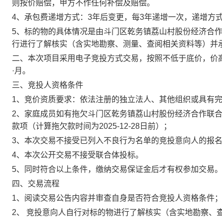
则按价赔偿，甲方不作任何补偿及赔偿。
4
、
承包费递增方式：
3
年后变更，每
3
年递增一次，递增方
5
、
标的物的具体情况是由
斗门区乾务镇荔山村股份经济合
行进行了解核实（含实地勘察、测量、查阅相关资料等）并
二、本次项目采用
电子竞投
方式交易，按照
不低于底价，价
·月
。
三、竞投人资格条件
1、竞价资质要求：
依法注册的独立法人、其他组织或具有
2、家庭成员如有拖欠
斗门区乾务镇荔山村股份经济合作联
款项（计算拖欠款时间为
2025-12-28
日前）；
3、本次交易不接受已列入不良行为名单的竞投意向人的报
4、
本次公开交易
不接受
联合体投标。
5、同时符合以上条件，缴纳交易保证金后才有权参加交易
四、交易流程
1、阅读交易公告内容并审查自身是否符合竞投人资格条件
2、 竞投意向人自行对标的物进行了解核实（含实地勘察、