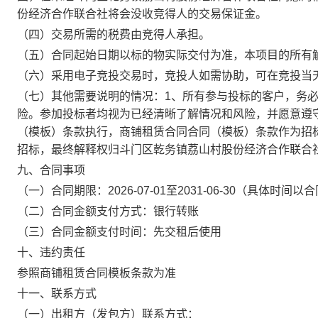
份经济合作联合社
将会没收竞得人的交易保证金。
（
四
）交易所需的税费由
竞得人
承担。
（
五
）合同起始日期以标的物实际交付为准，本项目的所有
（
六
）
采用电子竞投交易时，竞投人如需协助，可在竞投当
（七）
其他需要说明的情况：
1
、所有参与投标的客户，务
险。参加投标者均视为已经清晰了解情况和风险，并愿意遵
（模板）条款执行，商铺租赁合同合同（模板）条款作为招
招标，最终解释权归斗门区乾务镇荔山村股份经济合作联合
九、合同事项
（一）合同期限：
2026-07-01
至
2031-06-30
（具体时间以合
（二）合同金额支付方式：
银行转账
（三）合同金额支付时间：
先交租后使用
十、违约责任
参照商铺租赁合同模板
条款
为准
十一、联系方式
（一）出租方（发包方）联系方式：