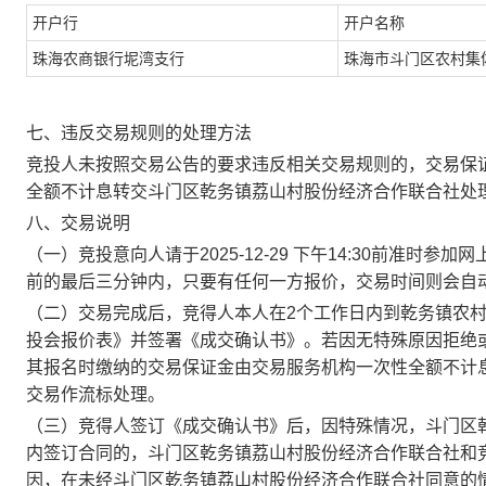
开户行
开户名称
珠海农商银行坭湾支行
珠海市斗门区农村集
七、违反交易规则的处理方法
竞投人未按照交易公告的要求违反相关交易规则的，交易保
全额不计息转交
斗门区乾务镇荔山村股份经济合作联合社
处
八、交易说明
（一）竞投意向人请于
2025-12-29
下午
14:30
前
准时参加网
前的最后三分钟内，只要有任何一方报价，交易时间则会自
（二）交易完成后，竞得人本人在
2个工作日内到
乾务镇农
投会报价表》并签署《成交确认书》。若因无特殊原因拒绝
其报名时缴纳的交易保证金由交易服务机构一次性全额不计
交易作流标处理。
（三）
竞得人签订《成交确认书》后，
因特殊情况，
斗门区
内签订合同的，
斗门区乾务镇荔山村股份经济合作联合社
和
因，在未经
斗门区乾务镇荔山村股份经济合作联合社
同意的