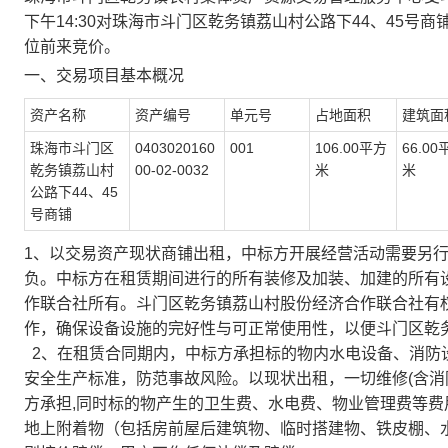
下午
14:30
对
珠海市斗门区乾务镇荔山村公路下
44、45号商
位前来竞价。
一、交易项目基本概况
资产名称
资产编号
单元号
占地面积
建筑面
珠海市斗门区
0403020160
001
106.00
平方
66.00
乾务镇荔山村
00-02-0032
米
米
公路下
44、45
号商铺
1、
以
交易资产
现状
商铺
出租，中标方开展经营活动需要另
负。中标方在租赁期间进行的所有装修及加装、加建的所有
作联合社
所有。
斗门区乾务镇荔山村股份经济合作联合社
有
作，确保设备设施的完好性与可正常使用性，以便
斗门区乾
2、在租赁合同期内，中标方承担标的物内水电设备、消防
安全生产标准，防范事故风险。以现状出租，一切维修(含消
方承担,同时标的物产生的卫生费、水电费、物业管理费等费
地上附着物（包括房前屋后建筑物、临时搭建物、铁皮棚、