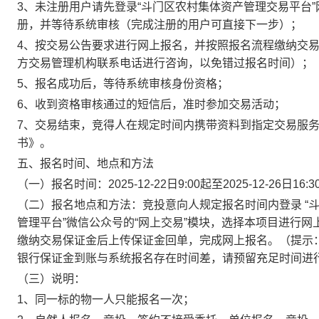
3、
未注册用户请先登录
“斗门区农村集体资产管理交易平台
册，并等待系统审核（完成注册的用户可直接下一步）
；
4、
按交易公告要求进行网上报名，并按照报名流程缴纳交
方交易管理机构联系电话进行咨询，以免错过报名时间）；
5、
报名成功后，等待系统审核身份资格
；
6、
收到资格审核通过的短信后，准时参加交易活动；
7、
交易结束，竞得人在规定时间内
携带资料到指定交易服
书》
。
五、报名时间、地点和方法
（一）报名时间：
2025-12-22
日
9:00
起至
2025-12-26
日
16:3
（二）报名地点和方法：竞投意向人规定报名时间内登录
“
管理平台”微信公众号
的
“网上交易”模块，选择本项目进行网
缴纳交易保证金后上传保证金回单，完成网上报名
。
（提示
银行保证金到账与系统报名存在时间差，请预留充足时间进
（三）说明：
1、同一标的物一人只能报名一次；