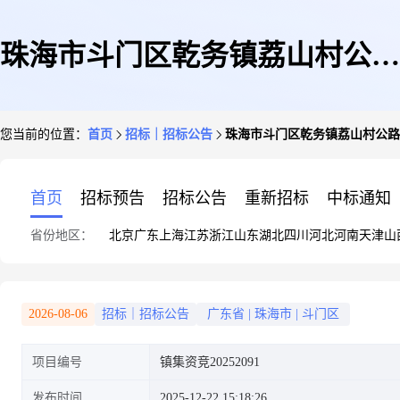
珠海市斗门区乾务镇荔山村公路
您当前的位置：
首页
招标｜招标公告
珠海市斗门区乾务镇荔山村公路下
下44、45号商铺交易公告[招租
首页
招标预告
招标公告
重新招标
中标通知
省份地区：
北京
广东
上海
江苏
浙江
山东
湖北
四川
河北
河南
天津
山
中]
2026-08-06
招标｜招标公告
广东省
|
珠海市
|
斗门区
项目编号
镇集资竞20252091
发布时间
2025-12-22 15:18:26