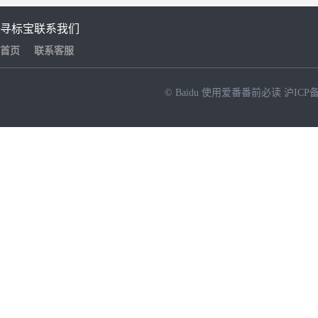
寻标宝
联系我们
首页
联系客服
© Baidu
使用爱番番前必读
沪ICP备
NEW
HOT
暂时没有搜索结果…