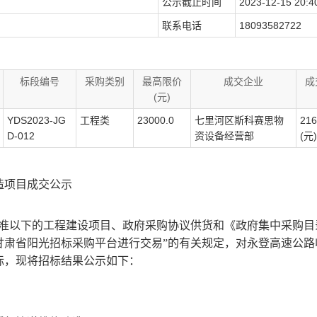
公示截止时间
2023-12-15 20:4
联系电话
18093582722
标段编号
采购类别
最高限价
成交企业
成
(元)
YDS2023-JG
工程类
23000.0
七里河区斯科赛思物
216
D-012
资设备经营部
(元)
造项目
成交
公示
标准以下的工程建设项目、政府采购协议供货和《政府集中采购目
甘肃省阳光招标采购平台进行交易”的有关规定，
对
永登高速公路
标，现将招标结果公示如下：