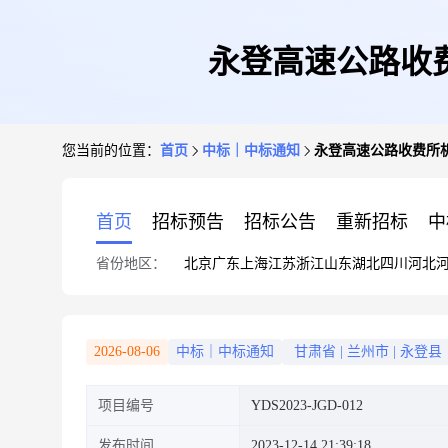
永登高速公路收
您当前的位置：
首页
中标｜中标通知
永登高速公路收费所
首页
招标预告
招标公告
重新招标
中
省份地区：
北京
广东
上海
江苏
浙江
山东
湖北
四川
河北
2026-08-06
中标｜中标通知
甘肃省
|
兰州市
|
永登县
项目编号
YDS2023-JGD-012
发布时间
2023-12-14 21:39:18