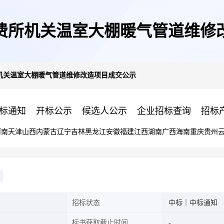
费所机关温室大棚暖气管道维修
机关温室大棚暖气管道维修改造项目成交公示
标通知
开标公示
候选人公示
企业招标查询
招标
河南
天津
山西
内蒙古
辽宁
吉林
黑龙江
安徽
福建
江西
湖南
广西
海南
重庆
贵州
招标状态
中标｜中标通知
标书获取截止时间