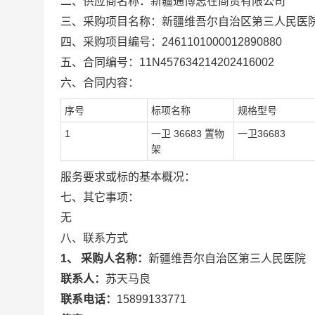
二、供应商名称：
新疆通博志在商贸有限公司
三、采购项目名称：
新疆维吾尔自治区第三人民医
四、采购项目编号：
2461101000012890880
五、合同编号：
11N457634214202416002
六、合同内容：
序号
标项名称
规格型号
1
一卫 36683 置物
一卫36683
架
服务要求或标的基本概况：
七、其它事项：
无
八、联系方式
1、 采购人名称：
新疆维吾尔自治区第三人民医院
联系人：
苏天马良
联系电话：
15899133771