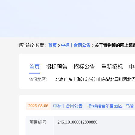
您当前的位置：
首页
中标｜合同公告
关于置物架的网上超
首页
招标预告
招标公告
重新招标
中
省份地区：
北京
广东
上海
江苏
浙江
山东
湖北
四川
河北
2026-08-06
中标｜合同公告
新疆维吾尔自治区
|
乌鲁
项目编号
2461101000012890880