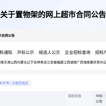
关于置物架的网上超市合同公告
市合同公告
标通知
开标公示
候选人公示
企业招标查询
招标
河南
天津
山西
内蒙古
辽宁
吉林
黑龙江
安徽
福建
江西
湖南
广西
海南
重庆
贵州
木齐市
|
沙依巴克区
招标状态
中标｜
公告