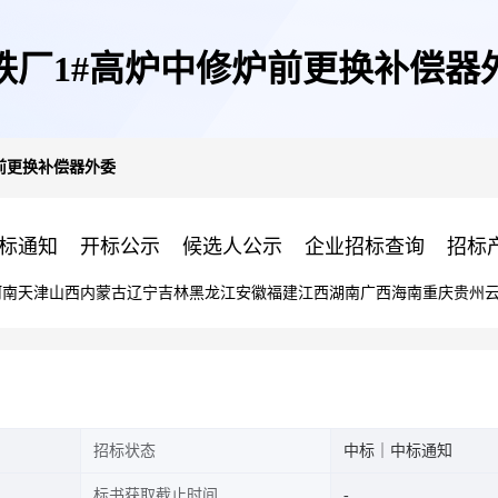
铁厂1#高炉中修炉前更换补偿器
前更换补偿器外委
标通知
开标公示
候选人公示
企业招标查询
招标
河南
天津
山西
内蒙古
辽宁
吉林
黑龙江
安徽
福建
江西
湖南
广西
海南
重庆
贵州
招标状态
中标｜中标通知
标书获取截止时间