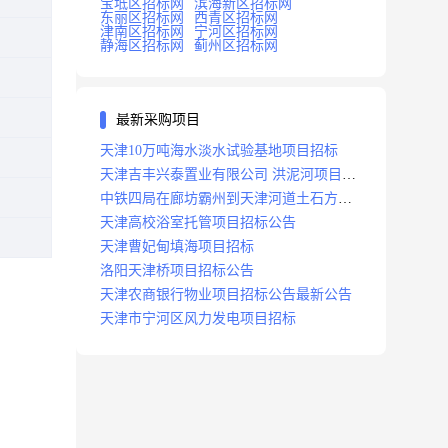
宝坻区招标网
滨海新区招标网
东丽区招标网
西青区招标网
津南区招标网
宁河区招标网
静海区招标网
蓟州区招标网
最新采购项目
天津10万吨海水淡水试验基地项目招标
天津吉丰兴泰置业有限公司 洪泥河项目招
标工程
中铁四局在廊坊霸州到天津河道土石方工
程项目招标
天津高校浴室托管项目招标公告
天津曹妃甸填海项目招标
洛阳天津桥项目招标公告
天津农商银行物业项目招标公告最新公告
天津市宁河区风力发电项目招标