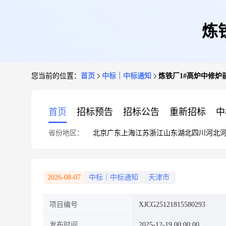
炼
您当前的位置：
首页
中标｜中标通知
炼铁厂1#高炉中修炉
首页
招标预告
招标公告
重新招标
中
省份地区：
北京
广东
上海
江苏
浙江
山东
湖北
四川
河北
2026-08-07
中标｜中标通知
天津市
项目编号
XJCG25121815580293
发布时间
2025-12-19 00:00:00