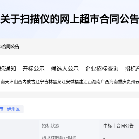
关于扫描仪的网上超市合同公告
市合同公告
标通知
开标公示
候选人公示
企业招标查询
招标
河南
天津
山西
内蒙古
辽宁
吉林
黑龙江
安徽
福建
江西
湖南
广西
海南
重庆
贵州
市
|
伊州区
招标状态
中标｜合同公告
标书获取截止时间