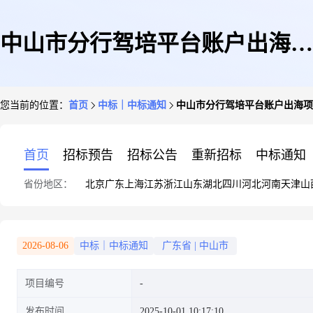
中山市分行驾培平台账户出海项
您当前的位置：
首页
中标｜中标通知
中山市分行驾培平台账户出海项
目采购结果信息公开
首页
招标预告
招标公告
重新招标
中标通知
省份地区：
北京
广东
上海
江苏
浙江
山东
湖北
四川
河北
河南
天津
山
2026-08-06
中标｜中标通知
广东省
|
中山市
项目编号
发布时间
2025-10-01 10:17:10