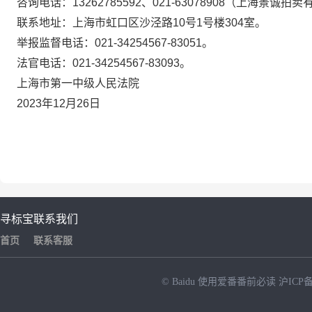
咨询电话：13262785592、021-63078908（上海景诚拍
联系地址：上海市虹口区沙泾路10号1号楼304室。
举报监督电话：021-34254567-83051。
法官电话：021-34254567-83093。
上海市第一中级人民法院
2023年1
2
月
26日
寻标宝
联系我们
首页
联系客服
© Baidu
使用爱番番前必读
沪ICP备