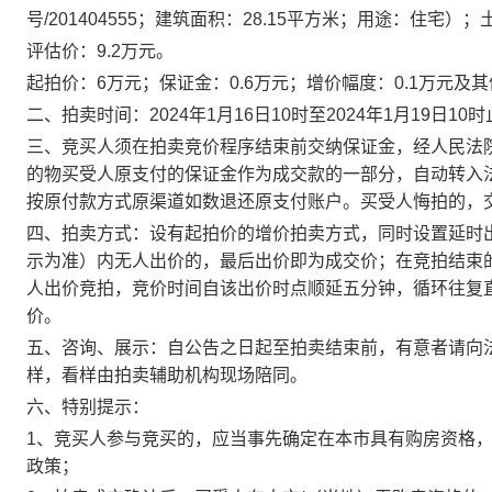
号/201404555；建筑面积：28.15平方米；用途：住宅
评估价：9.2万元。
起拍价：
6
万元；保证金：0.
6
万元；增价幅度：0.1万元及
二、拍卖时间：
202
4
年1月
16
日10时至202
4
年1月
19
日10时
三、竞买人须在拍卖竞价程序结束前交纳保证金，经人民法
的物买受人原支付的保证金作为成交款的一部分，自动转入
按原付款方式原渠道如数退还原支付账户。买受人悔拍的，
四、拍卖方式：设有起拍价的增价拍卖方式，同时设置延时
示为准）内无人出价的，最后出价即为成交价；在竞拍结束
人出价竞拍，竞价时间自该出价时点顺延五分钟，循环往复
价。
五、咨询、展示：自公告之日起至拍卖结束前，有意者请向
样，看样由拍卖辅助机构现场陪同。
六、特别提示：
1、竞买人参与竞买的，应当事先确定在本市具有购房资格，
政策；