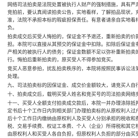
网络司法拍卖是法院处置被执行人财产的强制措施，具有严
竞拍前，要认真阅读拍卖公告，实地看样，了解拍品现状，
准，法院不承担本标的瑕疵担保责任。有意者请亲自实地看
负。
拍卖成交后买受人悔拍的，保证金不予退还，重新拍卖的价
担。本院可以直接从其预交的保证金中扣除。扣除后保证金
产相关的被执行人的债务；保证金数额不足以弥补重新拍卖
行。悔拍后重新拍卖的，原买受人不得参加竞买。
竞买人恶意参拍，扰乱拍卖秩序的，本院将按照民事诉讼法
处理。
九、司法拍卖标的因保证金、成交价金额较大，请竞买人自
十、拍卖成交后，载明买受人姓名和竞买号的司法拍卖网络
十一、买受人全额支付拍卖成交款后，本院一并办理涤除抵
定书后十个工作日内到相关部门办理拍卖标的从原权利人过
后十个工作日内缴纳由原权利人及买受人分别承担的税收和
税、交易手续费、权证工本费、个人（企业）所得税和其它
由原权利人和买受人各自负担，但原权利人负担的部分由买