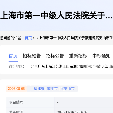
上海市第一中级人民法院关于福
您当前的位置：
首页
上海市第一中级人民法院关于福建省武夷山市生态创
建省武夷山市生态创业园区仙店
首页
招标预告
招标公告
重新招标
中标通知
省份地区：
北京
广东
上海
江苏
浙江
山东
湖北
四川
河北
河南
天津
山
路1号(山海·蓝湾国际)19幢5层
2026-08-08
福建省
|
南平市
|
武夷山市
项目编号
503室(第二次拍卖)的公告
发布时间
2023-12-26 12:56:37