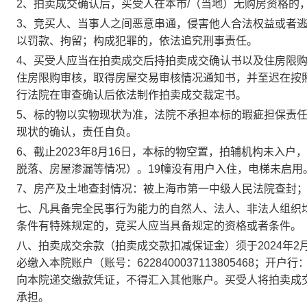
2、拍卖成交确认后，买受人在本市/（当地）无购房资格的
3、竞买人、当事人之间恶意串通，侵害他人合法权益或者
以罚款、拘留；构成犯罪的，依法追究刑事责任。
4、买受人应当在拍卖成交后持拍卖成交确认书以及住房限
住房限购审核，取得房屋交易审核情况通知书，并至迟在按
行法院在审查确认后依法制作拍卖成交裁定书。
5、标的物以实物现状为准，法院不承担本标的瑕疵担保责
现状的确认，责任自负。
6、截止2023年8月16日，本标的物空置，拍辅机构未入
脱落、房屋渗漏等情况）。19幢没有用户入住，电梯未启用
7、房产及土地查封情况：被上海市第一中级人民法院查封
七、凡具备完全民事行为能力的自然人、法人、非法人组织
条件有特殊规定的，竞买人应当具备规定的资格或者条件。
八、拍卖成交余款（拍卖成交款扣减保证金）须于
202
4
年2
必缴入本院账户（账号：6228400037113805468
向本院递交缴款凭证，不得汇入其他账户。买受人将拍卖成
承担。