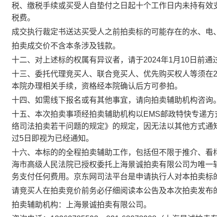
税、缴税手续或买受人自垫付之日起十个工作日内未持有效
税费。
成交执行裁定书送达买受人之前拍卖标的可能存在的水、电
拍卖成交价不含本条涉及钱款。
十二、对上述标的权属有异议者，请于
202
4
年1月
10
日
前通
十三、委托代理竞买人、联合竞买人、优先购买权人等须在
本院办理相关手续，资格经本院确认后方可参拍。
十四、如需线下报名或有其他事宜，请向拍卖辅助机构咨询
十五、本次拍卖事项经拍卖辅助机构以EMS邮政特快专递
络司法拍卖若干问题的规定》的规定，因无法以其他方式通
过5日即视为已经通知。
十六、本标的的全程拍卖辅助工作，包括但不限于推介、看
海市高级人民法院已授权委托上海景诚拍卖有限公司为唯一
务支付任何费用。京东网司法平台是申请执行人对本拍卖标
请竞买人在拍卖竞价前务必仔细阅读本公告及本次拍卖发布
拍卖辅助机构：上海景诚拍卖有限公司。