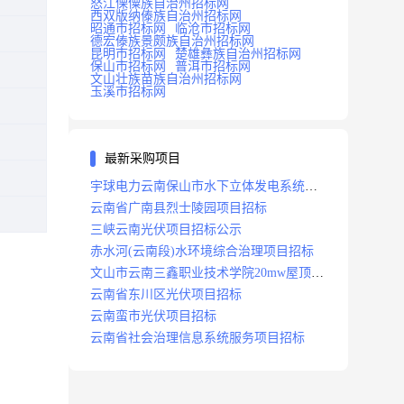
怒江傈僳族自治州招标网
西双版纳傣族自治州招标网
昭通市招标网
临沧市招标网
德宏傣族景颇族自治州招标网
昆明市招标网
楚雄彝族自治州招标网
保山市招标网
普洱市招标网
文山壮族苗族自治州招标网
玉溪市招标网
最新采购项目
宇球电力云南保山市水下立体发电系统项
目招标
云南省广南县烈士陵园项目招标
三峡云南光伏项目招标公示
赤水河(云南段)水环境综合治理项目招标
文山市云南三鑫职业技术学院20mw屋顶分
布式光伏设计施工总承包(epc)项目招标
云南省东川区光伏项目招标
云南蛮市光伏项目招标
云南省社会治理信息系统服务项目招标