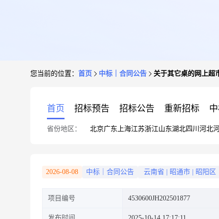
您当前的位置：
首页
中标｜合同公告
关于其它桌的网上超
首页
招标预告
招标公告
重新招标
中
省份地区：
北京
广东
上海
江苏
浙江
山东
湖北
四川
河北
2026-08-08
中标｜合同公告
云南省
|
昭通市
|
昭阳区
项目编号
4530600JH202501877
发布时间
2025-10-14 17:17:11