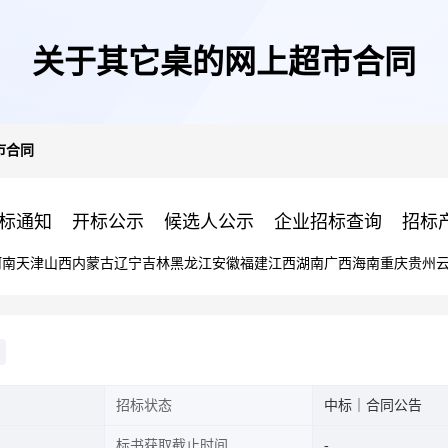
关于其它桌的网上超市合同
市合同
标通知
开标公示
候选人公示
企业招标查询
招标
河南
天津
山西
内蒙古
辽宁
吉林
黑龙江
安徽
福建
江西
湖南
广西
海南
重庆
贵州
招标状态
中标｜合同公告
标书获取截止时间