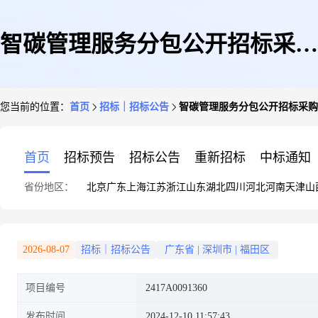
智碳管理服务分包公开招标采购
您当前的位置：
首页
招标｜招标公告
智碳管理服务分包公开招标采购
公告
首页
招标预告
招标公告
重新招标
中标通知
省份地区：
北京
广东
上海
江苏
浙江
山东
湖北
四川
河北
河南
天津
山
2026-08-07
招标｜招标公告
广东省
|
深圳市
|
福田区
项目编号
2417A0091360
发布时间
2024-12-10 11:57:43