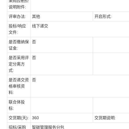
采购控制价
说明附件:
评审办法:
其他
开启形式:
投标/响应
线下递交
文件:
是否缴纳保
否
证金:
是否采用评
否
定分离方
式:
是否递交资
否
格审核资
料:
联合体投
标:
交货期(天):
360
交货期说明:
招标/采购
智碳管理服务分包