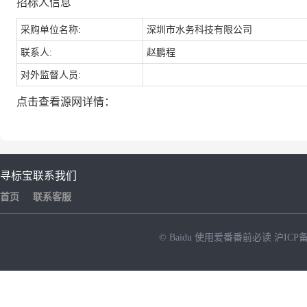
招标人信息
采购单位名称:
深圳市水务科技有限公司
联系人:
赵鹏程
对外监督人员:
点击查看源网详情：
寻标宝
联系我们
首页
联系客服
© Baidu
使用爱番番前必读
沪ICP备
NEW
HOT