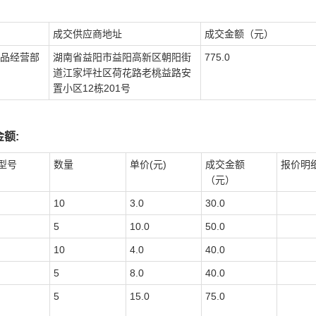
成交供应商地址
成交金额（元）
品经营部
湖南省益阳市益阳高新区朝阳街
775.0
道江家坪社区荷花路老桃益路安
置小区12栋201号
额:
型号
数量
单价(元)
成交金额
报价明
（元）
10
3.0
30.0
5
10.0
50.0
10
4.0
40.0
5
8.0
40.0
5
15.0
75.0