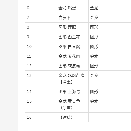
6
金龙 鸡蛋
金龙
7
白萝卜
金龙
8
图形 莲藕
图形
9
图形 西兰花
图形
10
图形 白豆腐
图形
11
金龙 五花肉
金龙
12
图形 软皮椒
图形
13
金龙 QJS卢鸭
金龙
【净重】
14
图形 上海青
图形
15
金龙 黄骨鱼
金龙
（净重）
16
【运费】