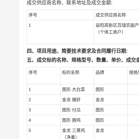
成交供应商名称、联系地址及成交金额:
序号
成交供应商名称
1
益阳高新区百瑞农副产
（个体工商户）
四、项目用途、简要技术要求及合同履行日期:
五、成交标的名称、规格型号、数量、单价、成交金
序号
标的名称
品牌
规格
1
图形 大白菜
图形
2
金龙 猪肝
金龙
3
图形 付瓜
图形
4
图形 捆鸡
图形
5
金龙 三黄鸡
金龙
（净重）