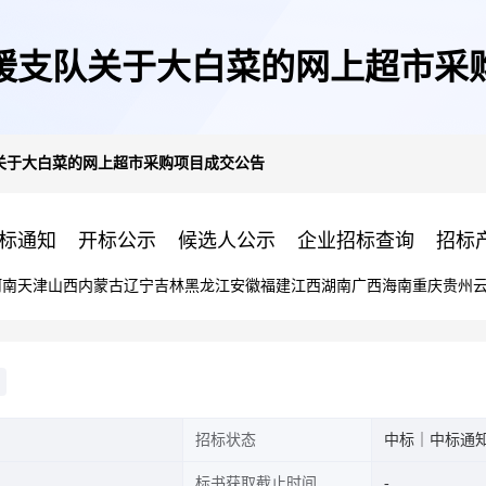
援支队关于大白菜的网上超市采
关于大白菜的网上超市采购项目成交公告
标通知
开标公示
候选人公示
企业招标查询
招标
河南
天津
山西
内蒙古
辽宁
吉林
黑龙江
安徽
福建
江西
湖南
广西
海南
重庆
贵州
招标状态
中标｜中标通
标书获取截止时间