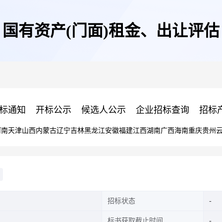
国有资产(门面)租金、出让评估
标通知
开标公示
候选人公示
企业招标查询
招标
河南
天津
山西
内蒙古
辽宁
吉林
黑龙江
安徽
福建
江西
湖南
广西
海南
重庆
贵州
招标状态
标书获取截止时间