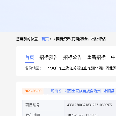
您当前的位置：
首页
国有资产(门面)租金、出让评估
首页
招标预告
招标公告
重新招标
中
省份地区：
北京
广东
上海
江苏
浙江
山东
湖北
四川
河北
2026-08-09
湖南省
|
湘西土家族苗族自治州
|
永顺县
项目编号
4331270067183122310300972
发布时间
2023-10-30 17:14:40