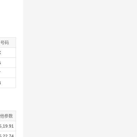
件号码
X
5
7
4
他参数
5,19.91
5,22.74