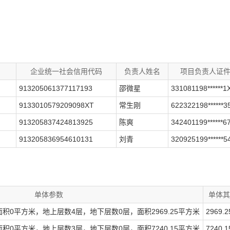
企业统一社会信用代码
负责人姓名
项目负责人证
913205061377117193
邵微星
331081198******1
9133010579209098XT
常生刚
622322198******3
913205837424813925
陈爽
342401199******6
913205836954610131
刘青
320925199******5
单体参数
单体其
面积0平方米，地上层数4层，地下层数0层，面积2969.25平方米
2969.2
面积0平方米，地上层数3层，地下层数0层，面积7240.15平方米
7240.1