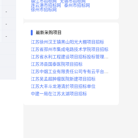
镇江市招标网
无锡市招标网
连云港市招标网
泰州市招标网
徐州市招标网
最新采购项目
江苏徐州汉王镇黑山阳光大棚项目招标
江苏省邳州市集成电路技术学院项目招标
江苏省水利工程建设项目招标投标管理办
法
江苏沛县国泰医院项目招标
江苏中烟工业有限责任公司专有云平台扩
容项目招标
江苏吴孟超肿瘤医院新建项目招标
江苏大丰斗龙港清於项目招标单位
中建一局在江苏太湖项目招标