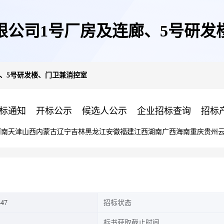
限公司1号厂房及连廊、5号研发
、5号研发楼、门卫兼消控室
标通知
开标公示
候选人公示
企业招标查询
招标
河南
天津
山西
内蒙古
辽宁
吉林
黑龙江
安徽
福建
江西
湖南
广西
海南
重庆
贵州
547
招标状态
标书获取截止时间