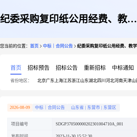
纪委采购复印纸公用经费、教学
您当前的位置：
首页
中标｜合同公告
纪委采购复印纸公用经费、教学
建设合同公示
首页
招标预告
招标公告
重新招标
中标通知
省份地区：
北京
广东
上海
江苏
浙江
山东
湖北
四川
河北
河南
天津
山
2026-08-09
中标｜合同公告
山东省
|
东营市
|
东营区
项目编号
SDGP370500000202301004710A_001
发布时间
2023-11-30 15:52:30