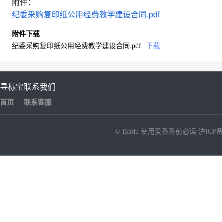
附件：
纪委采购复印纸公用经费教学建设合同.pdf
附件下载
纪委采购复印纸公用经费教学建设合同.pdf
下载
寻标宝
联系我们
首页
联系客服
© Baidu
使用爱番番前必读
沪ICP备
NEW
HOT