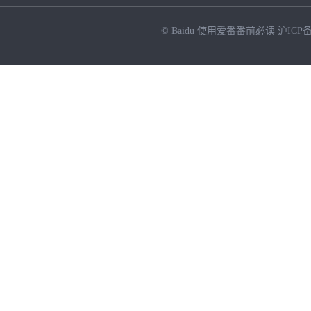
© Baidu
使用爱番番前必读
沪ICP备
NEW
HOT
暂时没有搜索结果…