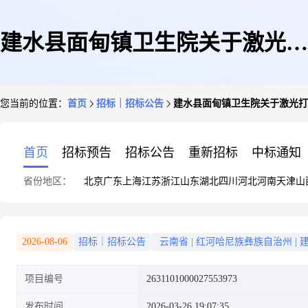
建水县面甸镇卫生院关于激光打
您当前的位置：
首页
招标｜招标公告
建水县面甸镇卫生院关于激光打
印机的网上超市采购项目采购公
首页
招标预告
招标公告
重新招标
中标通知
省份地区：
北京
广东
上海
江苏
浙江
山东
湖北
四川
河北
河南
天津
山
告
2026-08-06
招标｜招标公告
云南省
|
红河哈尼族彝族自治州
|
项目编号
2631101000027553973
发布时间
2026-03-26 19:07:35