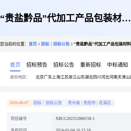
“贵盐黔品”代加工产品包装材料
您当前的位置：
首页
招标｜招标公告
“贵盐黔品”代加工产品包装材料
采购项目(二次)询比采购公告
首页
招标预告
招标公告
重新招标
中标通知
省份地区：
北京
广东
上海
江苏
浙江
山东
湖北
四川
河北
河南
天津
山
2026-08-07
招标｜招标公告
贵州省
|
贵阳市
|
花溪区
项目编号
XBCG202312000158-1
发布时间
2024-01-04 16:15:18