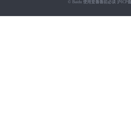
© Baidu
使用爱番番前必读
沪ICP备
NEW
HOT
暂时没有搜索结果…