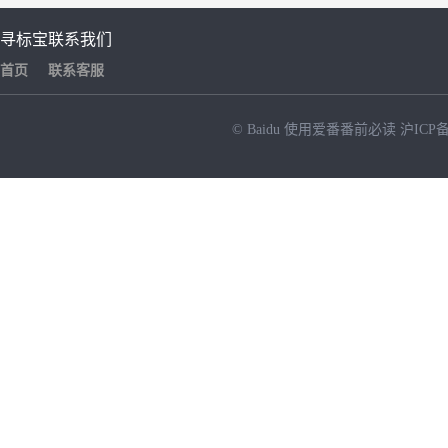
寻标宝
联系我们
首页
联系客服
© Baidu
使用爱番番前必读
沪ICP备
NEW
HOT
暂时没有搜索结果…