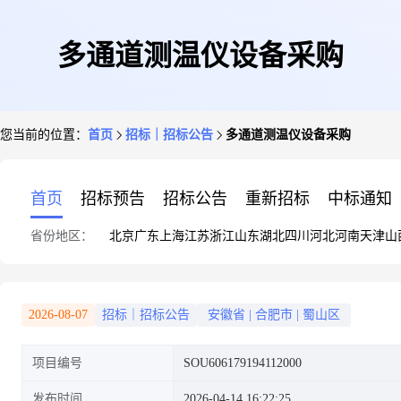
多通道测温仪设备采购
您当前的位置：
首页
招标｜招标公告
多通道测温仪设备采购
首页
招标预告
招标公告
重新招标
中标通知
省份地区：
北京
广东
上海
江苏
浙江
山东
湖北
四川
河北
河南
天津
山
2026-08-07
招标｜招标公告
安徽省
|
合肥市
|
蜀山区
项目编号
SOU606179194112000
发布时间
2026-04-14 16:22:25