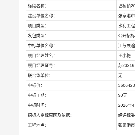
标段名称：
塘桥镇
2
建设单位名称：
张家港市
项目类型：
水利工程
发包类型
：
公开招标
中标单位名称：
江苏展途
项目经理姓名：
王小艳
项目经理证号：
苏
23216
联合体单位：
无
中标价：
3606423
中标工期：
90
天
中标时间：
202
6
年
4
招标人定标原因及依据：
经评标委
工程地点：
张家港市