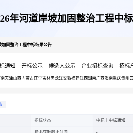
026年河道岸坡加固整治工程中
岸坡加固整治工程中标结果公告
标通知
开标公示
候选人公示
企业招标查询
招标
河南
天津
山西
内蒙古
辽宁
吉林
黑龙江
安徽
福建
江西
湖南
广西
海南
重庆
贵州
市
招标状态
中标｜中标通知
标书获取截止时间