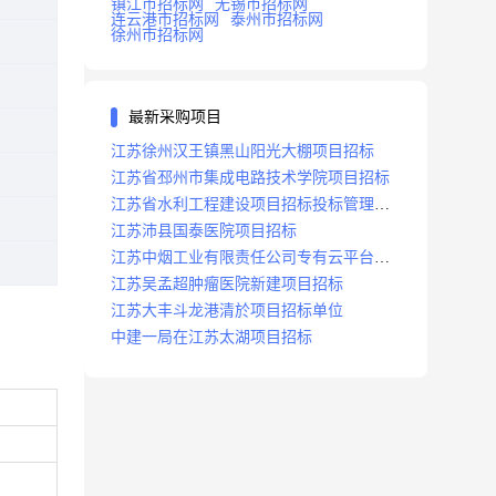
镇江市招标网
无锡市招标网
连云港市招标网
泰州市招标网
徐州市招标网
最新采购项目
江苏徐州汉王镇黑山阳光大棚项目招标
江苏省邳州市集成电路技术学院项目招标
江苏省水利工程建设项目招标投标管理办
法
江苏沛县国泰医院项目招标
江苏中烟工业有限责任公司专有云平台扩
容项目招标
江苏吴孟超肿瘤医院新建项目招标
江苏大丰斗龙港清於项目招标单位
中建一局在江苏太湖项目招标