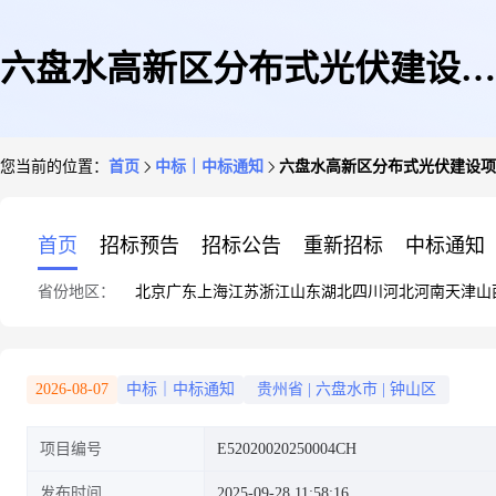
六盘水高新区分布式光伏建设项
您当前的位置：
首页
中标｜中标通知
六盘水高新区分布式光伏建设项
目(二标段四期)施工结果公告
首页
招标预告
招标公告
重新招标
中标通知
省份地区：
北京
广东
上海
江苏
浙江
山东
湖北
四川
河北
河南
天津
山
2026-08-07
中标｜中标通知
贵州省
|
六盘水市
|
钟山区
项目编号
E52020020250004CH
发布时间
2025-09-28 11:58:16