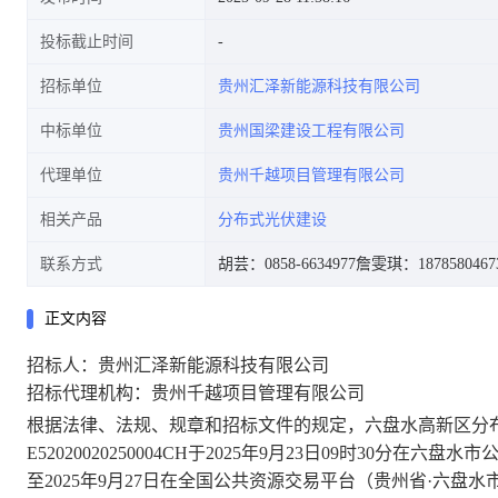
投标截止时间
招标单位
贵州汇泽新能源科技有限公司
中标单位
贵州国梁建设工程有限公司
代理单位
贵州千越项目管理有限公司
相关产品
分布式光伏建设
联系方式
胡芸：0858-6634977
詹雯琪：1878580467
正文内容
招标人：贵州汇泽新能源科技有限公司
招标代理机构：贵州千越项目管理有限公司
根据法律、法规、规章和招标文件的规定，
六盘水高新区分
E52020020250004CH
于
2025
年
9
月
23
日
09
时
30
分在
六盘水市
至
2025
年
9
月
27
日在
全国公共资源交易平台（贵州省
·六盘水