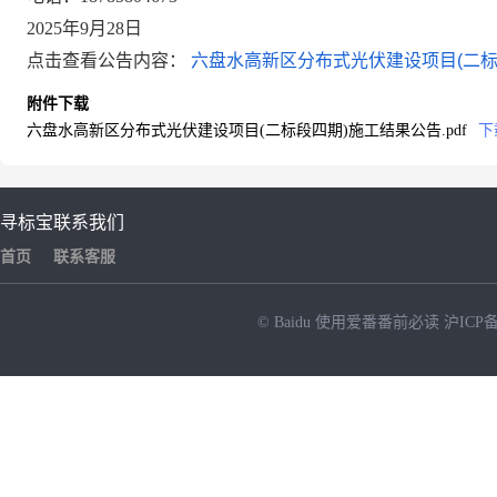
2025
年
9
月
28
日
点击查看公告内容：
六盘水高新区分布式光伏建设项目(二标段
附件下载
六盘水高新区分布式光伏建设项目(二标段四期)施工结果公告.pdf
下
寻标宝
联系我们
首页
联系客服
© Baidu
使用爱番番前必读
沪ICP备
NEW
HOT