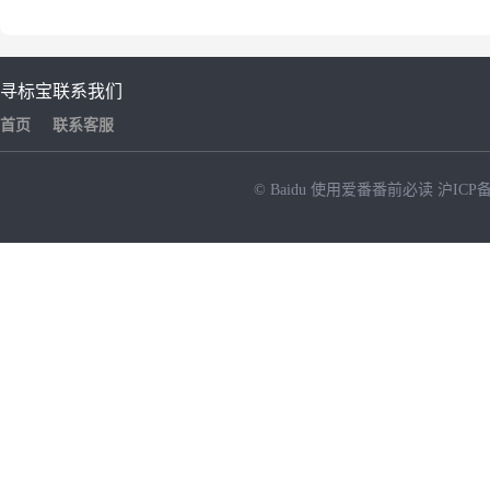
寻标宝
联系我们
首页
联系客服
© Baidu
使用爱番番前必读
沪ICP备
NEW
HOT
暂时没有搜索结果…