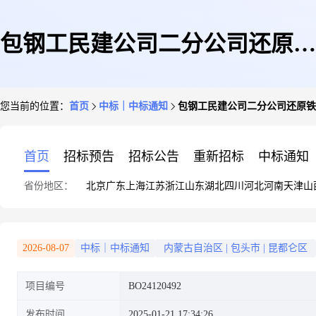
包钢工民建公司二分公司还原铁
您当前的位置：
首页
中标｜中标通知
包钢工民建公司二分公司还原铁
球团一部区域构、建筑物及皮带
首页
招标预告
招标公告
重新招标
中标通知
省份地区：
北京
广东
上海
江苏
浙江
山东
湖北
四川
河北
河南
天津
山
通廊安全整改服务比选
2026-08-07
中标｜中标通知
内蒙古自治区
|
包头市
|
昆都仑区
项目编号
BO24120492
发布时间
2025-01-21 17:34:26