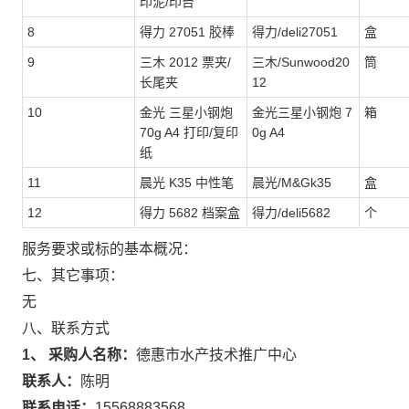
印泥/印台
8
得力 27051 胶棒
得力/deli27051
盒
9
三木 2012 票夹/
三木/Sunwood20
筒
长尾夹
12
10
金光 三星小钢炮
金光三星小钢炮 7
箱
70g A4 打印/复印
0g A4
纸
11
晨光 K35 中性笔
晨光/M&Gk35
盒
12
得力 5682 档案盒
得力/deli5682
个
服务要求或标的基本概况：
七、其它事项：
无
八、联系方式
1、 采购人名称：
德惠市水产技术推广中心
联系人：
陈明
联系电话：
15568883568