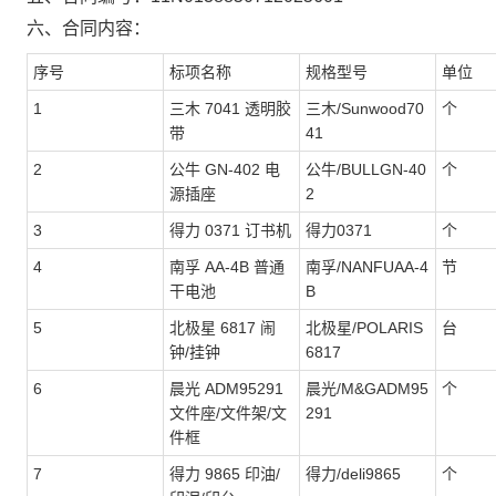
六、合同内容：
序号
标项名称
规格型号
单位
1
三木 7041 透明胶
三木/Sunwood70
个
带
41
2
公牛 GN-402 电
公牛/BULLGN-40
个
源插座
2
3
得力 0371 订书机
得力0371
个
4
南孚 AA-4B 普通
南孚/NANFUAA-4
节
干电池
B
5
北极星 6817 闹
北极星/POLARIS
台
钟/挂钟
6817
6
晨光 ADM95291
晨光/M&GADM95
个
文件座/文件架/文
291
件框
7
得力 9865 印油/
得力/deli9865
个