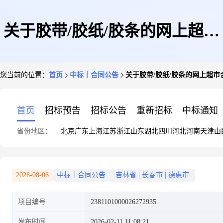
关于胶带/胶纸/胶条的网上超市
您当前的位置：
首页
中标｜合同公告
关于胶带/胶纸/胶条的网上超市
合同公告
首页
招标预告
招标公告
重新招标
中标通知
省份地区：
北京
广东
上海
江苏
浙江
山东
湖北
四川
河北
河南
天津
山
2026-08-06
中标｜合同公告
吉林省
|
长春市
|
德惠市
项目编号
2381101000026272935
发布时间
2026-02-11 11:08:21