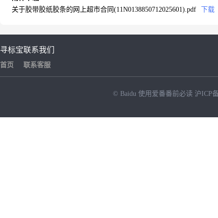
关于胶带胶纸胶条的网上超市合同(11N0138850712025601).pdf
下载
寻标宝
联系我们
首页
联系客服
© Baidu
使用爱番番前必读
沪ICP备
NEW
HOT