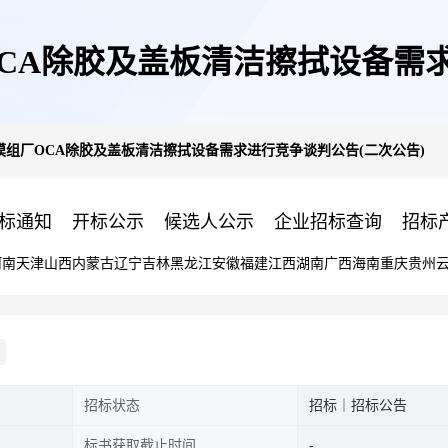
CA除胶及盖板清洁擦拭设备需求
组厂OCA除胶及盖板清洁擦拭设备需求进行竞争谈判公告(二次公告)
标通知
开标公示
候选人公示
企业招标查询
招标
河南
天津
山西
内蒙古
辽宁
吉林
黑龙江
安徽
福建
江西
湖南
广西
海南
重庆
贵州
招标状态
招标｜招标公告
标书获取截止时间