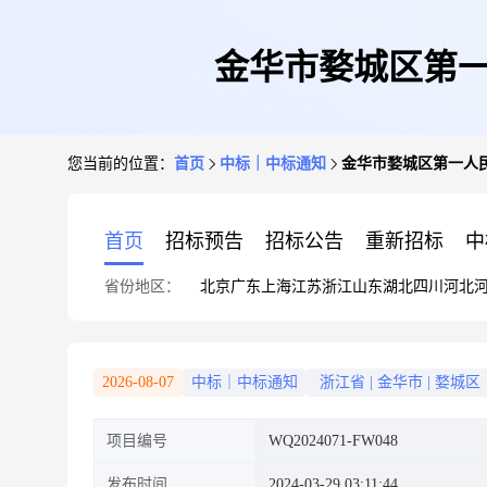
金华市婺城区第一
您当前的位置：
首页
中标｜中标通知
金华市婺城区第一人
首页
招标预告
招标公告
重新招标
中
省份地区：
北京
广东
上海
江苏
浙江
山东
湖北
四川
河北
2026-08-07
中标｜中标通知
浙江省
|
金华市
|
婺城区
项目编号
WQ2024071-FW048
发布时间
2024-03-29 03:11:44