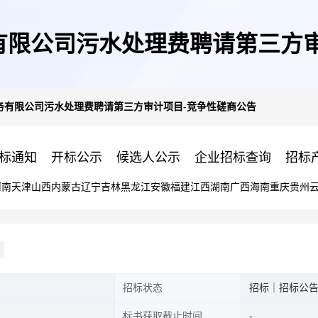
有限公司污水处理费聘请第三方审
务有限公司污水处理费聘请第三方审计项目-竞争性磋商公告
标通知
开标公示
候选人公示
企业招标查询
招标
河南
天津
山西
内蒙古
辽宁
吉林
黑龙江
安徽
福建
江西
湖南
广西
海南
重庆
贵州
招标状态
招标｜招标公
标书获取截止时间