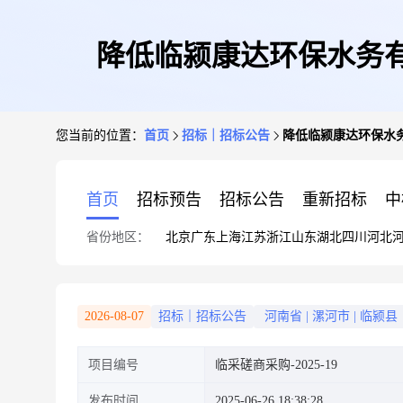
降低临颍康达环保水务
您当前的位置：
首页
招标｜招标公告
降低临颍康达环保水
首页
招标预告
招标公告
重新招标
中
省份地区：
北京
广东
上海
江苏
浙江
山东
湖北
四川
河北
2026-08-07
招标｜招标公告
河南省
|
漯河市
|
临颍县
项目编号
临采磋商采购-2025-19
发布时间
2025-06-26 18:38:28