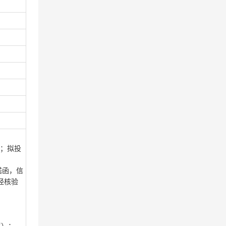
）；拟投
诺函，信
经核验