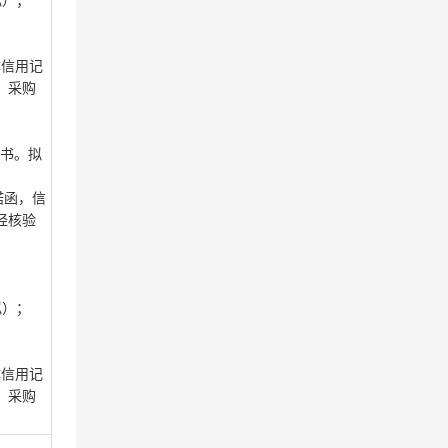
拟）；
主体信用记
、采购
证书。拟
诺函，信
经核验
拟）；
主体信用记
、采购