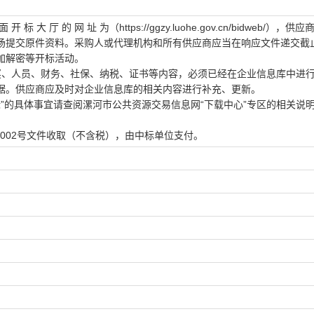
面 开 标 大 厅 的 网 址 为（https://ggzy.luohe.gov.cn/bidweb/），
场提交原件资料。采购人或代理机构和所有供应商应当在响应文件递交截
加解密等开标活动。
奖、人员、财务、社保、纳税、证书等内容，必须已经在企业信息库中进
据。供应商应及时对企业信息库的相关内容进行补充、更新。
开标”的具体事宜请查阅漯河市公共资源交易信息网“下载中心”专区的相关说
23]002号文件收取（不含税），由中标单位支付。