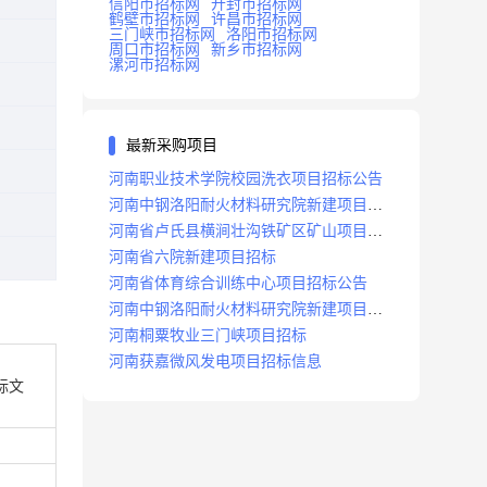
信阳市招标网
开封市招标网
鹤壁市招标网
许昌市招标网
三门峡市招标网
洛阳市招标网
周口市招标网
新乡市招标网
漯河市招标网
最新采购项目
河南职业技术学院校园洗衣项目招标公告
河南中钢洛阳耐火材料研究院新建项目招
标
河南省卢氏县横涧壮沟铁矿区矿山项目招
标公告
河南省六院新建项目招标
河南省体育综合训练中心项目招标公告
河南中钢洛阳耐火材料研究院新建项目招
标
河南桐粟牧业三门峡项目招标
河南获嘉微风发电项目招标信息
标文