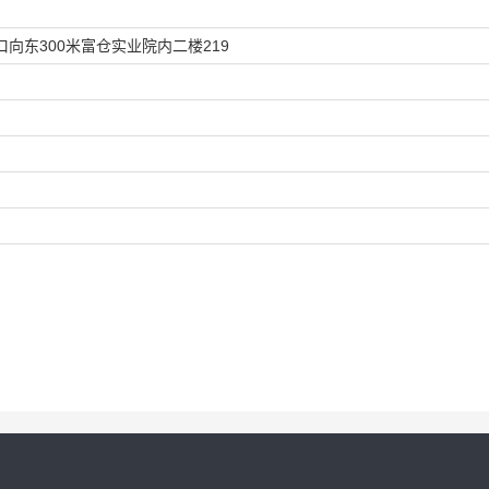
东300米富仓实业院内二楼219