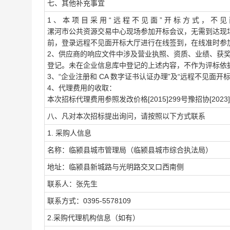
七、其他补充事宜
1 、 本 项 目 采 用 “ 远 程 不 见 面 ” 开 标 方 式 ， 不 见 
漯河市公共资源交易中心现场参加开标会议，无需到达现
前，登录远程不见面开标大厅进行在线签到，在线准时参
2、供应商的响应文件中涉及营业执照、资质、业绩、获
登记。未在企业信息库中登记的上述内容，不作为评标依
3、“企业注册和 CA 数字证书认证办理”及“远程不见面
4、代理费用的收取：
本次招标代理费用参照发改价格[2015]299号豫招协[20
八、凡对本次招标提出询问，请按照以下方式联系
1. 采购人信息
名称：临颍县城市管理局（临颍县城市综合执法局）
地址：临颍县新城路与光明路交叉口西南侧
联系人：张先生
联系方式：0395-5578109
2.采购代理机构信息（如有）