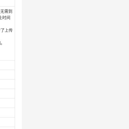
供应商无需到
止时间
行了上传
明。