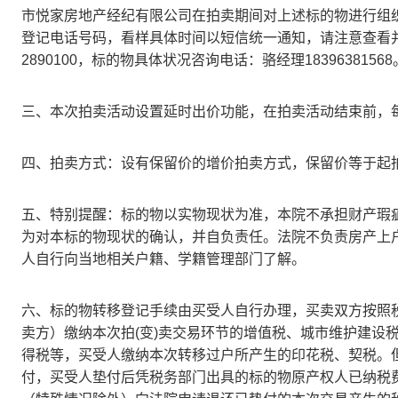
市悦家房地产经纪有限公司
在拍卖期间对上述标的物进行组
登记电话号码，看样具体时间以短信统一通知，请注意查看
2890100，标的物具体状况咨询电话：
骆
经理
1
839638156
三、本次拍卖活动设置延时出价功能，在拍卖活动结束前，
四、拍卖方式：设有保留价的增价拍卖方式，保留价等于起
五、特别提醒：标的物以实物现状为准，本院不承担财产瑕
为对本标的物现状的确认，并自负责任。法院不负责房产上
人自行向当地相关户籍、学籍管理部门了解。
六、
标的物转移登记手续由买受人自行办理，买卖双方按照
卖方）缴纳本次拍
(变)卖交易环节的增值税、城市维护建设
得税等，买受人缴纳本次转移过户所产生的印花税、契税。
付
，买受人垫付后凭税务部门出具的标的物原产权人已纳税