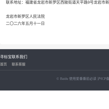
联系地址：福建省龙岩市新罗区西陂街道天平路
9号龙岩市
龙岩市新罗区人民法院
二〇二
六
年
五
月
十一
日
寻标宝
联系我们
首页
联系客服
© Baidu
使用爱番番前必读
沪ICP备
NEW
HOT