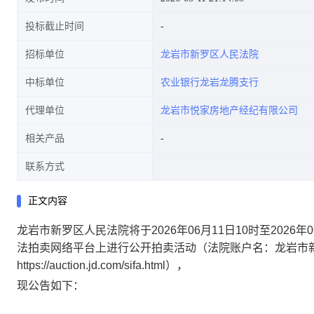
投标截止时间
招标单位
龙岩市新罗区人民法院
不动产权第0075249号(第一次拍
中标单位
农业银行龙岩龙腾支行
代理单位
龙岩市悦家房地产经纪有限公司
相关产品
卖)的公告
联系方式
正文内容
龙岩市新罗区人民法院将于
202
6
年
06
月
11
日
10时至
202
6
年
0
法拍卖网络平台上进行公开拍卖活动（法院账户名：龙岩市
https://auction.jd.com/sifa.html），
现公告如下：