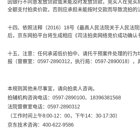
因银行不同意发放贷款或未能及时发放贷款，竞买人在竞买
全额支付拍卖价款，否则应承担未能按时交款而导致流拍的
十四、
依照法释〔
2016〕18号《最高人民法院关于人民
后，
京东
网拍平台将生成相应《司法拍卖网络竞价成功确认
十五、注意：任何承诺低价拍中、请托干预案件处理的行为
报（督察室：
0597-2890312，执行局：0597-2890
本规则其他未尽事宜，请向拍卖人咨询。
拍辅机构咨询电话：
0597-2890100、
18396381568
法院督察室电话：
0597-2890312
（工作时间上午
8:00-12：00，下午
14
：
3
0-1
7
:
30
）
京东
技术咨询：
400-622-9586