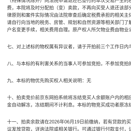
（特殊情况除外）向法院
申请退还
已垫付的本次交易产生的
费，本院将及时分配拍（变）卖款，不再向买受人退还该部
律原则和案件实际情况由法院审查后确定税费承担的相关主
请自行向当地的税务、房管、规划和自然资源等相关部门了
户名变更手续，相关费用自理。原产权人所欠物业费由物业
七、对上述标的物权属有异议者，请于
开拍前三个工作日内
八、与本标的有利害关系的当事人可参加竞拍，不参加竞拍
九、本标的物优先购买权人相关说明：无
十、拍卖竞价前
京东
网拍系统将冻结竞买人
余额账户内的
相
金自动解冻，冻结期间不计利息。本标的物竞买成功者原冻
十一、拍卖余款请在
202
6
年
06
月
19
日
前缴纳，若有贷款的买
议发放贷款，详询法院或相关银行。可通过银行付款支付，