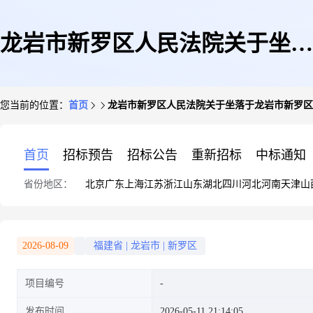
龙岩市新罗区人民法院关于坐落
您当前的位置：
首页
龙岩市新罗区人民法院关于坐落于龙岩市新罗区南环中
于龙岩市新罗区南环中路26号
首页
招标预告
招标公告
重新招标
中标通知
省份地区：
北京
广东
上海
江苏
浙江
山东
湖北
四川
河北
河南
天津
山
(北大燕园一期、二期)4幢
2026-08-09
福建省
|
龙岩市
|
新罗区
项目编号
402)、权证号为闽(2020)龙岩市
发布时间
2026-05-11 21:14:05