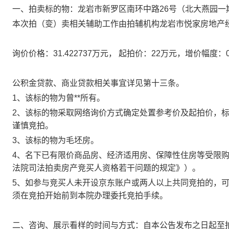
一、
拍卖标的物：
龙岩市新罗区南环中路26号（北大燕园一期
本次拍（变）卖相关辅助工作由拍辅机构
龙岩市悦家房地产
询价价格：
31.422737
万元，
起拍价：
22
万元，增价幅度：
公积金贷款、商业贷款相关事宜详见第十三条。
1、该标的物为
曾
**
所有。
2、该标的物采取网络询价方式确定处置参考价及起拍价，
谨慎竞拍。
3、该标的物为毛坯房
。
4、名下已有限价商品房、经济适用房、保障性住房等受限
法院司法拍卖房产竞买人资格若干问题的规定》）。
5、如参与竞买人未开设
京东
账户或两人以上共同竞拍的，
须在
竞拍开始前
到本院办理委托竞拍手续。
二、咨询、展示看样的时间与方式：自本公告发布之日起至