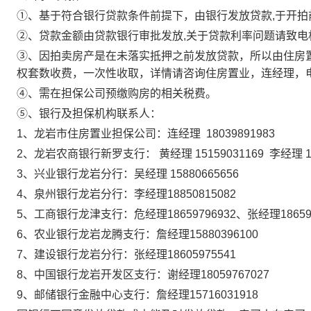
①、基于符合银行贷款条件前提下，由银行发放贷款,于开
②、贷款金额由贷款银行审批发放,关于贷款利率问题请致电
③、因拍卖房产是在未落实抵押之前发放贷款，所以由住房置
权套数收费，一次性收取，详情请咨询住房置业，
连经理，
④、需在担保公司预缴购房的相关税费。
⑤、银行及担保机构联系人：
1、
龙岩市住房置业担保公司：连经理
18039891983
2、龙岩农商银行新罗支行： 黄经理 15159031169 李经理 1825
3、
兴业银行
龙岩分行
：吴经理
15880665656
4
、泉州银行龙岩分行：李经理
18850815082
5、
工商银行龙津支行：危经理
18659796932
、
张经理
1865
6
、农业银行龙岩龙腾支行：詹经理
15880396100
7
、建设银行
龙岩分
行：
张
经理
18605975541
8、中国银行龙岩开发区支行：谢经理18059767027
9、邮储银行金融中心支行：詹经理15716031918