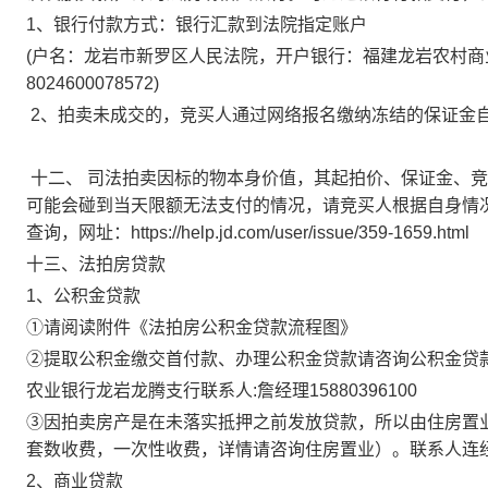
1、银行付款方式：银行汇款到法院指定账户
(户名：龙岩市新罗区人民法院，开户银行：福建龙岩农村商业银行股
80246
00078572
)
2
、拍卖未成交的，竞买人通过网络报名缴纳冻结的保证金
十二、
司法拍卖因标的物本身价值，其起拍价、保证金、竞
可能会碰到当天限额无法支付的情况，请竞买人根据自身情
查询，网址：
https://help.jd.com/user/issue/359-1659.html
十三、法拍房贷款
1、公积金贷款
①请阅读附件《法拍房公积金贷款流程图》
②提取公积金缴交首付款、办理公积金贷款请咨询公积金贷
农业银行龙岩龙腾支行联系人
:詹经理15880396100
③因拍卖房产是在未落实抵押之前发放贷款，所以由住房置业
套数收费，一次性收费，详情请咨询住房置业）。联系人
连
2、商业贷款