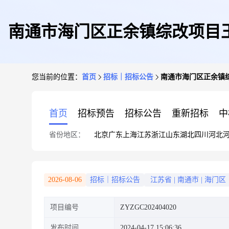
南通市海门区正余镇综改项目
您当前的位置：
首页
招标｜招标公告
南通市海门区正余镇
首页
招标预告
招标公告
重新招标
中
省份地区：
北京
广东
上海
江苏
浙江
山东
湖北
四川
河北
2026-08-06
招标｜招标公告
江苏省
|
南通市
|
海门区
项目编号
ZYZGC202404020
发布时间
2024-04-17 15:06:36