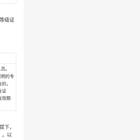
等级证
人员。
载明的专
业的，
业证
有效期
提下，
），以