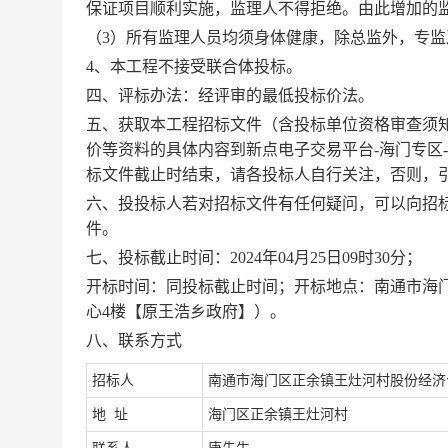
保证项目顺利实施，监理人不得拒绝。由此增加的
（
3）
所有监理人员均须身体健康，除总监外，专监
4、
本工程不接受联合体投标。
四、评标办法：
经评审的最低投标价法
。
五、获取本工程招标文件
（含投标单位资格审查须
价等资料的具体内容到
新点电子交易平台
-海门专区
标文件截止时结束，请各投标人自行关注，否则，
六、投投标人若对招标文件有任何疑问
，可以向
招
件。
七、投标截止时间
：
202
4
年
04月25日
09
时
3
0分
；
开标时间：同投标截止时间；开标
地点：
南通市海
心
4楼【原王浩乡政府】）
。
八、联系方式
招标人
南通市海门区正余镇王灶河村股份经济
址
地
海门区正余镇王灶河村