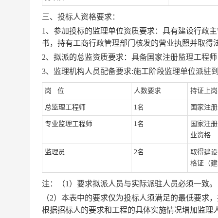
三、投标人资格要求：
1、参加投标的监理单位资质要求：具有建设行政主
书
，
持有工商行政管理部门核发的营业执照并取得
2、拟派的总监资质要求：
具备国家注册监理工程师
3、监理机构人员配备要求:施工阶段监理单位派驻
岗
位
人数要求
持证上岗
总监理工程师
1名
国家注册
专业监理工程师
1名
国家注册
业资格
监理员
2
名
取得建设
格证（
建
注：
（
1
）
要求拟派人员与实际派驻人员必须一致。
（
2）
本表中的要求仅为投标人须满足的最低要求，
根据
招标人
的要求和工程的具体实施情况增加监理