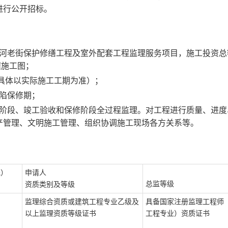
进行公开招标。
河老街保护修缮工程及室外配套工程监理服务项目，施工
投资总
程施工图
；
天,具体以实际施工工期为准
）；
陷保修期；
阶段、竣工验收和保修阶段全过程监理。对工程进行质量、进度
产管理、文明施工管理、组织协调施工现场各方关系等。
元
）
申请人
总监等级
资质类别及等级
监理综合资质或
建筑工程
专业乙级及
具备国家注册监理工程师
以上
监理
资质等级证书
工程专业
）资质证书