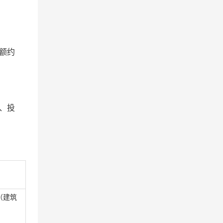
额约
、投
（
建筑