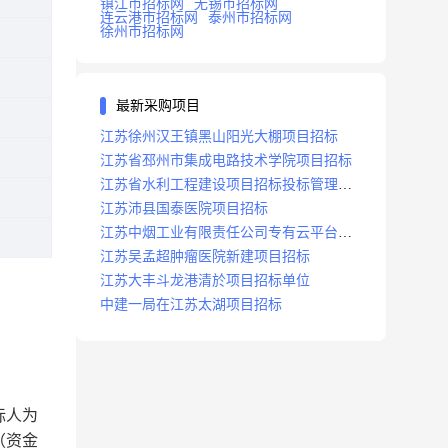
镇江市招标网
无锡市招标网
连云港市招标网
泰州市招标网
徐州市招标网
最新采购项目
江苏徐州汉王镇黑山阳光大棚项目招标
江苏省邳州市集成电路技术学院项目招标
江苏省水利工程建设项目招标投标管理办
法
江苏沛县国泰医院项目招标
江苏中烟工业有限责任公司专有云平台扩
容项目招标
江苏吴孟超肿瘤医院新建项目招标
江苏大丰斗龙港清於项目招标单位
中建一局在江苏太湖项目招标
标人为
（资金