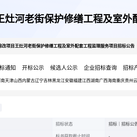
王灶河老街保护修缮工程及室外
综改项目王灶河老街保护修缮工程及室外配套工程监理服务项目招标公告
标通知
开标公示
候选人公示
企业招标查询
招标
河南
天津
山西
内蒙古
辽宁
吉林
黑龙江
安徽
福建
江西
湖南
广西
海南
重庆
贵州
招标状态
招标｜招标公
标书获取截止时间