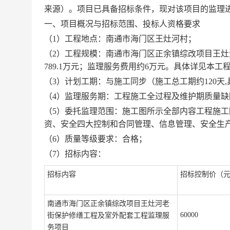
来源）。项目已具备招标条件，现对该项目的监理
一
、
项目概况与招标范围、投标人资格要求
（
1）工程地点：南通市海门区王灶河村；
（
2）
工程规模：
南通市海门区正余镇综改项目王灶
789.1万
元
；
监理服务费用约
6万元。
具体
详见本工
（
3
）
计划工期：与施工同步（
施工总工期约
120
（
4
）监理服务期：工程施工全过程及维护期质量缺
（
5
）委托监理范围：
施工图所示全部内容工程施工
资、安全四大控制和合同管理、信息管理、安全生
（
6
）质量等级要求：合格；
（
7
）招标内容：
招标内容
招标控制价
（
南通市海门区正余镇综改项目王灶河老
60000
街保护修缮工程及室外配套工程监理服
务项目