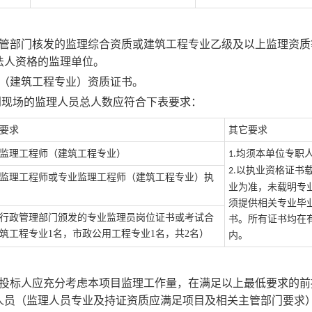
管部门核发的
监理综合资质或
建筑工程
专业乙级及以上监理资质
法人资格的监理单位。
（
建筑工程专业
）资质证书
。
到现场的监理人员总人数应符合下表要求：
要求
其它要求
监理工程师（
建筑工程专业
）
均须本单位专职
1.
以执业资格证书
2.
监理工程师或专业监理工程师（
建筑工程专业
）执
业为准，未载明专
须提供相关专业毕
行政管理部门颁发的专业监理员岗位证书或考试合
书。所有证书均在
筑工程专业
1名，市政公用工程专业1名，共2名
）
内。
投标人应充分考虑本
项目
监理工作量，在满足以上最低要求的前
人员（监理人员专业及持证资质应满足项目及相关主管部门要求