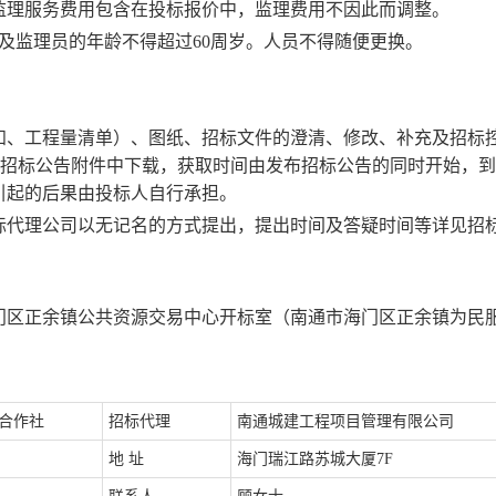
监理服务费用包含在投标报价中，监理费用不因此而调整。
及监理员的年龄不得超过
60周岁。人员不得随便更换。
知、工程量清单）、图纸、招标文件的澄清、修改、补充及招标
-招标公告附件中
下载
，获取时间由发布招标公告的同时开始，到
引起的后果由投标人自行承担。
标代理公司
以无记名的方式提出，提出时间及答疑时间等详见招
门区正余镇公共资源交易中心开标室（南通市海门区正余镇为民
合作社
招标代理
南通城建工程项目管理有限公司
址
地
海门瑞江路苏城大厦
7F