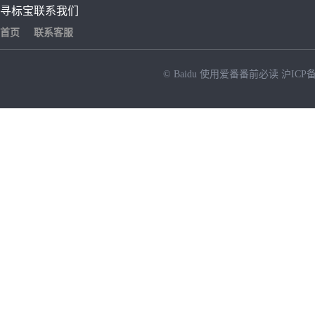
寻标宝
联系我们
首页
联系客服
© Baidu
使用爱番番前必读
沪ICP备
NEW
HOT
暂时没有搜索结果…