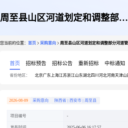
周至县山区河道划定和调整部分
您当前的位置：
首页
采购意向
周至县山区河道划定和调整部分河道管
河道管理范围项目
首页
招标预告
招标公告
重新招标
中标通知
省份地区：
北京
广东
上海
江苏
浙江
山东
湖北
四川
河北
河南
天津
山
2026-08-09
采购意向
陕西省
|
西安市
|
周至县
项目编号
发布时间
2025-06-06 16:17:57