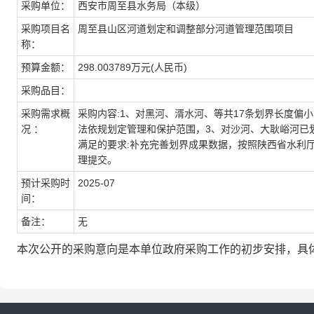
采购单位：
西安市周至县水务局（本级）
采购项目名
周至县山区河道划定和调整部分河道管理范围项目
称：
预算金额：
298.003789万元(人民币)
采购品目：
采购需求概
采购内容:1、对黑河、湑水河、等共17条划界长度偏
况 ：
法依规划定管理和保护范围，3、对沙河、大耿峪河已
满足的要求:补充完善划界成果数据，按照陕西省水利
理提交。
预计采购时
2025-07
间：
备注：
无
本次公开的采购意向是本单位政府采购工作的初步安排，具