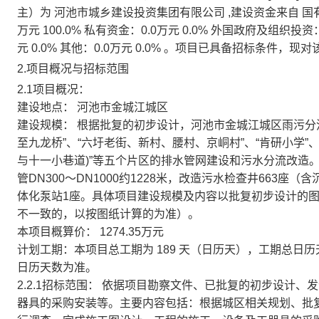
主）为
河池市城乡建设投资集团有限公司
,建设资金来自
国
万元 100.0% 私有资金：0.0万元 0.0% 外国政府及组织投资：
元 0.0% 其他：0.0万元 0.0%
。项目已具备招标条件，现对
2.项目概况与招标范围
2.1项目概况：
建设地点：
河池市金城江城区
建设规模：
根据批复的初步设计，河池市金城江城区雨污分
至九龙桥”、“六圩老街、新村、腰村、京峒村”、“肯研小学”
与十一小巷道)”等五个片区的排水管网建设和污水分流改造。改造
管DN300～DN1000约1228米，改造污水检查井663
体化泵站1座。具体项目建设规模及内容以批复初步设计的图
不一致的，以按图纸计算的为准）。
本项目概算价：
1274.35万元
计划工期：本项目总工期为
189
天（日历天），工期总日历
日历天数为准。
2.2.1招标范围：
依据项目勘察文件、已批复的初步设计、发
器具的采购安装等。主要内容包括：根据城区相关规划、批