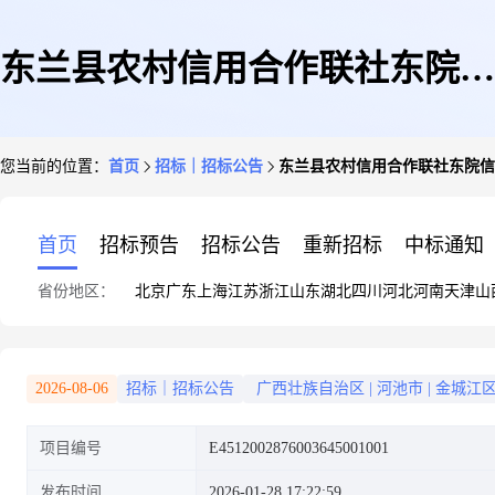
东兰县农村信用合作联社东院信
您当前的位置：
首页
招标｜招标公告
东兰县农村信用合作联社东院信
用社装修竞争性磋商公告
首页
招标预告
招标公告
重新招标
中标通知
省份地区：
北京
广东
上海
江苏
浙江
山东
湖北
四川
河北
河南
天津
山
2026-08-06
招标｜招标公告
广西壮族自治区
|
河池市
|
金城江
项目编号
E4512002876003645001001
发布时间
2026-01-28 17:22:59