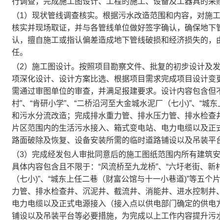
行调查，完成施工图设计、工程的施工、设备及工器具的采
（1）现状管线调查核实。根据污水改造范围和内容，对施
核实并现场取证，并与各管线单位做好签字确认，确保地下
认，擅自施工或指认偏差造成地下管线破损和经济损失的，
任。
（2）施工图设计。按照项目勘察文件、批复的初步设计及
项深化设计、设计方案比选、根据项目需求完成项目设计变
需通过审图单位的审查，并满足报建要求。设计内容包含但不
村”、“肯研小学”、“二桥沿河至大金城水泥厂（七小)”、“
和污水分流改造；完成排水重力管、排水压力管、排水检查
片区范围内的生活污水接入、箱式变电站、电力电缆以及正
路面破除及恢复、设备安装所需的临时道路铺设以及吊装平
（3）完成经发包人审批同意后的施工图纸范围内所有建筑
具体内容包含且不限于：“风流桥至九龙桥”、“六圩老街、新
（七小)”、“城东上任二巷（财富公馆与十一小巷道)”等五
力管、排水检查井、沉泥井、截流井、消能井、进水控制井
电力电缆以及正式电源接入（接入点以供电部门确定的供电
铺设以及吊装平台等必要措施，为完成以上工作内容提升污