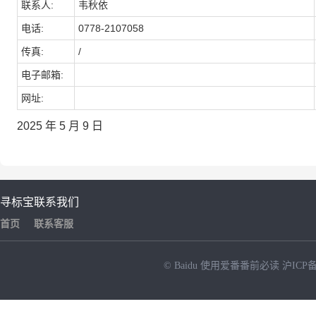
联系人:
韦秋依
电话:
0778-2107058
传真:
/
电子邮箱:
网址:
2025
年
5
月
9 日
寻标宝
联系我们
首页
联系客服
© Baidu
使用爱番番前必读
沪ICP备
NEW
HOT