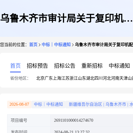
乌鲁木齐市审计局关于复印机配
您当前的位置：
首页
中标｜中标通知
乌鲁木齐市审计局关于复印机配
件的网上超市采购项目成交公告
首页
招标预告
招标公告
重新招标
中标通知
省份地区：
北京
广东
上海
江苏
浙江
山东
湖北
四川
河北
河南
天津
山
2026-08-07
中标｜中标通知
新疆维吾尔自治区
|
乌鲁木齐市
|
项目编号
2691101000014274670
发布时间
2024-08-21 13:27:32