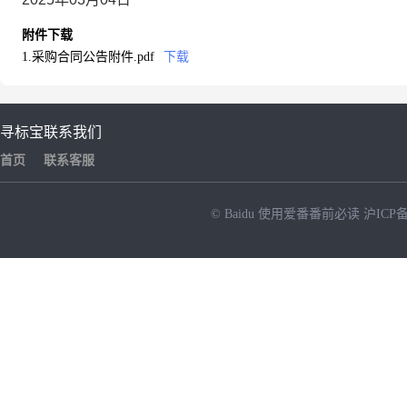
附件下载
1.采购合同公告附件.pdf
下载
寻标宝
联系我们
首页
联系客服
© Baidu
使用爱番番前必读
沪ICP备
NEW
HOT