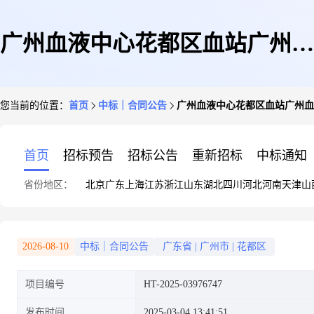
广州血液中心花都区血站广州血
您当前的位置：
首页
中标｜合同公告
广州血液中心花都区血站广州血
液中心花都区血站印刷服务定点
首页
招标预告
招标公告
重新招标
中标通知
省份地区：
北京
广东
上海
江苏
浙江
山东
湖北
四川
河北
河南
天津
山
服务定点议价采购合同的合同公
2026-08-10
中标｜合同公告
广东省
|
广州市
|
花都区
项目编号
HT-2025-03976747
告
发布时间
2025-03-04 13:41:51