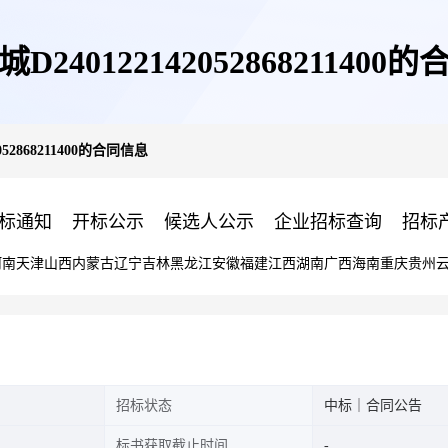
D240122142052868211400
052868211400的合同信息
标通知
开标公示
候选人公示
企业招标查询
招标
河南
天津
山西
内蒙古
辽宁
吉林
黑龙江
安徽
福建
江西
湖南
广西
海南
重庆
贵州
招标状态
中标｜合同公告
标书获取截止时间