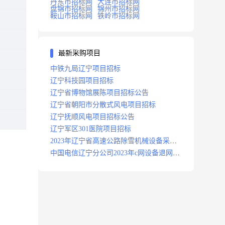
丹东市招标网
大连市招标网
盘锦市招标网
锦州市招标网
鞍山市招标网
铁岭市招标网
最新采购项目
中铁九局辽宁项目招标
辽宁科技园项目招标
辽宁省博物馆展陈项目招标公告
辽宁省朝阳市分散式风电项目招标
辽宁抚顺风电项目招标公告
辽宁军区301医院项目招标
2023年辽宁省高速公路除雪机械设备采购
项目招标招标公告
中国电信辽宁分公司2023年c网设备退网拆
除施工服务采购项目招标公告