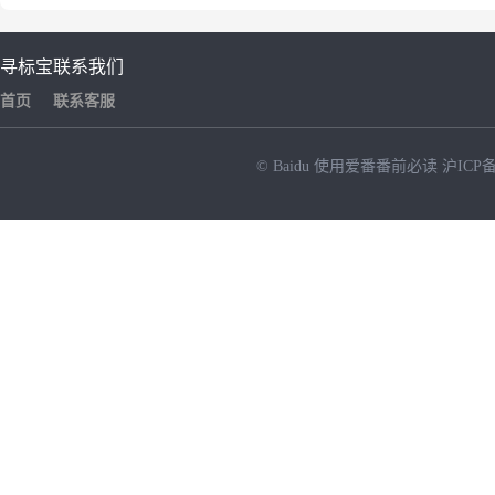
寻标宝
联系我们
首页
联系客服
© Baidu
使用爱番番前必读
沪ICP备
NEW
HOT
暂时没有搜索结果…