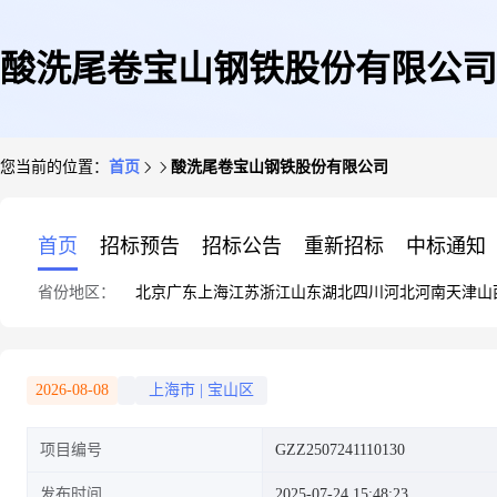
酸洗尾卷宝山钢铁股份有限公司
您当前的位置：
首页
酸洗尾卷宝山钢铁股份有限公司
首页
招标预告
招标公告
重新招标
中标通知
省份地区：
北京
广东
上海
江苏
浙江
山东
湖北
四川
河北
河南
天津
山
2026-08-08
上海市
|
宝山区
项目编号
GZZ2507241110130
发布时间
2025-07-24 15:48:23