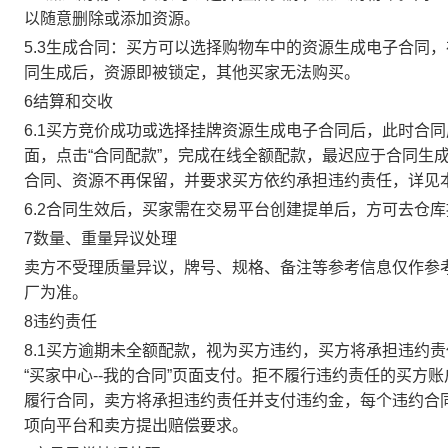
以随意删除或添加资源。
5.3生成合同：买方可以选择购物车中的资源生成电子合同
同生成后，资源即被锁定，其他买家无法购买。
6结算和交收
6.1买方竞价成功或选择挂牌资源生成电子合同后，此时合同
面，点击“合同配款”，完成在线全额配款，最迟应于合同生成当
合同、资源不再保留，并要求买方依约承担违约责任，详见
6.2合同生效后，买家需在交易平台创建提单后，方可去仓
7数量、重量异议处理
卖方不受理质量异议，牌号、规格、备注等参考信息仅作参
厂为准。
8违约责任
8.1买方逾期未全额配款，视为买方违约，买方将承担违约
“买家中心--我的合同”页面支付。拒不履行违约责任的买
履行合同，卖方将承担违约责任并支付违约金，每个违约合同
项向平台和卖方提出赔偿要求。