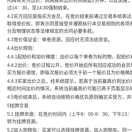
内再有买方出价，则再按新出价时间顺延2分钟，以此类推
过14：30，至14:30强制结束。
4.2买方回应是指买方会员，在竞价结束前通过交易系统表
取得竞价权，即表示同意接受并遵照执行本交易规则的各项
分及物理状态等法律规定的合同必要条款。
4.3竞价保证金：单卷资源，回应时无须冻结资金。
4.4出价规则：
4.4.1起拍价和加价梯度：出价以每个单卷为标的物，起拍
4.4.2出价：竞价过程公开，竞价开始后所有回应成功的
买方报价递增，即每次报价必须大于前一个报价且为价格梯
4.4.3买家出价之后，经系统提示，若高于当前最高价则
相近时间出价的情况，系统当前最高价可能已高于页面显示
4.5竞价结束后，系统自动按照价格优先原则确定买受方，
5挂牌交易
5.1 挂牌资源：在竞价时间内（上午9：00-9：30、下午1
转为挂牌资源。
5.2加入购物车：买家可以选择挂牌资源，加入购物车。同