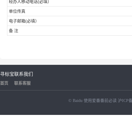
经办人移动电话(必填）
单位传真
电子邮箱(必填）
备 注
寻标宝
联系我们
首页
联系客服
© Baidu
使用爱番番前必读
沪ICP备
NEW
HOT