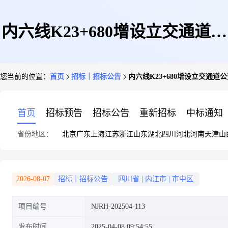
内六线K23+680增设立交通道公
您当前的位置：
首页
招标｜招标公告
内六线K23+680增设立交通道
开遴选公告
首页
招标预告
招标公告
重新招标
中标通知
省份地区：
北京
广东
上海
江苏
浙江
山东
湖北
四川
河北
河南
天津
山
2026-08-07
招标｜招标公告
四川省
|
内江市
|
市中区
项目编号
NJRH-202504-113
发布时间
2025-04-08 09:54:55