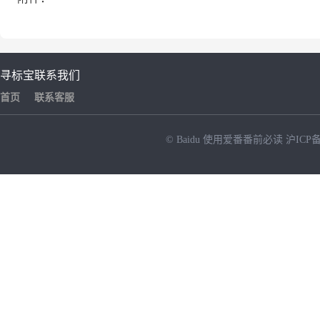
寻标宝
联系我们
首页
联系客服
© Baidu
使用爱番番前必读
沪ICP备
NEW
HOT