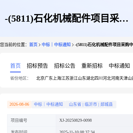
-(5811)石化机械配件项目采购
您当前的位置：
首页
中标｜中标通知
-(5811)石化机械配件项目采购
中标公告
首页
招标预告
招标公告
重新招标
中标通知
省份地区：
北京
广东
上海
江苏
浙江
山东
湖北
四川
河北
河南
天津
山
2026-08-06
中标｜中标通知
山东省
|
临沂市
|
郯城县
项目编号
XJ-20250829-0098
发布时间
2025-11-10 08:37:34