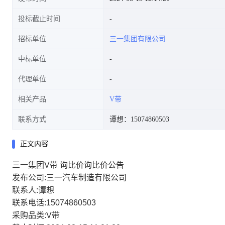
投标截止时间
招标单位
三一集团有限公司
中标单位
代理单位
相关产品
V带
联系方式
谭想：15074860503
正文内容
三一集团V带 询比价询比价公告
发布公司:三一汽车制造有限公司
联系人:谭想
联系电话:15074860503
采购品类:V带