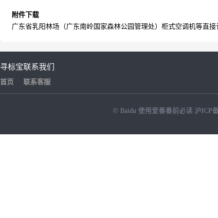
附件下载
广东省乳阳林场（广东南岭国家森林公园管理处）柜式空调机等直接订购
寻标宝
联系我们
首页
联系客服
© Baidu
使用爱番番前必读
沪ICP备
NEW
HOT