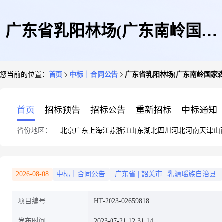
广东省乳阳林场(广东南岭国家
您当前的位置：
首页
中标｜合同公告
广东省乳阳林场(广东南岭国家
森林公园管理处)广东省乳阳林
首页
招标预告
招标公告
重新招标
中标通知
省份地区：
北京
广东
上海
江苏
浙江
山东
湖北
四川
河北
河南
天津
山
场(广东南岭国家森林公园管理
2026-08-08
中标｜合同公告
广东省
|
韶关市
|
乳源瑶族自治县
项目编号
HT-2023-02659818
处)柜式空调机等直接订购采购
发布时间
2023-07-21 12:31:14