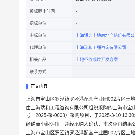
投标截止时间
招标单位
中标单位
上海涌力土地房地产估价有限公
代理单位
上海瑞和工程咨询有限公司
相关产品
土地征收成片开发方案
联系方式
正文内容
上海市宝山区罗泾镇罗泾港配套产业园002片区土
由上海瑞和工程咨询有限公司组织
采购
的
上海市宝
号：
2025-采-0008
）采购项目，于
202
5
-
3
-
10
1
3
:
3
0
经磋商小
组评审，并经采购人确认，本次评审结果
上海市宝山区罗泾镇罗泾港配套产业园
002
片区土