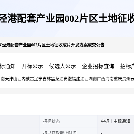
泾港配套产业园002片区土地征
罗泾港配套产业园002片区土地征收成片开发方案成交公告
标通知
开标公示
候选人公示
企业招标查询
招标
河南
天津
山西
内蒙古
辽宁
吉林
黑龙江
安徽
福建
江西
湖南
广西
海南
重庆
贵州
招标状态
中标｜中标通知
标书获取截止时间