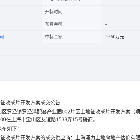
开标时间
预算金额
司
中标金额
29.50万元
地征收成片开发方案成交公告
山区罗泾镇罗泾港配套产业园
002
片区土地征收成片开发方案
（
:00
在上海市宝山区友谊路
1538
弄
15
号磋商。
公布如下：
地征收成片开发方案的成交供应商：上海涌力土地房地产估价有